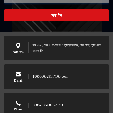
জমা দিন
রুম ১৬০৮, বিল্ডিং ৮, টংক্সিন নং ১ ম্যানুফ্যাকচারিং, শিজি টাউন, প্যানু জেলা,
গুয়াংজু, চীন
Address
18665663291@163.com
E-mail
0086-158-0029-4893
Phone