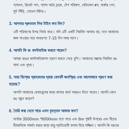
গ্লাভস, রিভেট গান, গ্লাস আঠা বন্দুক, টেপ পরিমাপ, মেডিকেল বক্স, মার্কার পেন,
ফুট সিঁড়ি, লেভেল মিটার।
3. আপনার দ্রুততম লিড টাইম কত দিন?
এটি পরিমাণের উপর নির্ভর করে। যদি এটি একটি নিয়মিত আকার হয়, তবে আমাদের
জমা পাওয়ার পরে সাধারণত 7-15 দিন সময় লাগে।
4. আপনি কি রং কাস্টমাইজ করতে পারেন?
আমরা রঙের কাস্টমাইজেশন গ্রহণ করতে পেরে খুশি। আমাদের বাক্সের নিয়মিত রঙ
সাদা এবং ধূসর।
5. সারা বিশ্বের গ্রাহকদের দ্বারা কোনটি জনপ্রিয় এবং ভালোভাবে গ্রহণ করা
হয়েছে?
আপনি আমাদের রেফারেন্সের জন্য কালার কার্ড নম্বরও দিতে পারেন। আপনি কোন
রঙ পছন্দ করেন?
6. তৈরি করা যেতে পারে এমন বৃহত্তম আকার কত?
সর্বোচ্চ 3500mm *8000mm হতে পারে এবং 8m পৃষ্ঠটি উপরের এবং নীচের
বীমগুলিকে সমর্থন করার জন্য বায়ু-প্রতিরোধী কলাম দিয়ে সজ্জিত। আপনি কি ধরনের