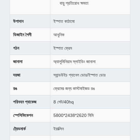
বায়ু প্রতিরোধ ক্ষমতা
উপাদান
ইস্পাত কাঠামো
ডিজাইন শৈলী
আধুনিক
গঠন
ইস্পাত ফ্রেম
জানালা
অ্যালুমিনিয়াম স্লাইডিং জানালা
দরজা
স্যান্ডউইচ প্যানেল ডোর/ইস্পাত ডোর
রঙ
ফ্রেমের জন্য কাস্টমাইজড রঙ
পরিবহন প্যাকেজ
8 সেট/40hq
স্পেসিফিকেশন
5800*2438*2620 মিমি
ট্রেডমার্ক
ইয়াক্সিন