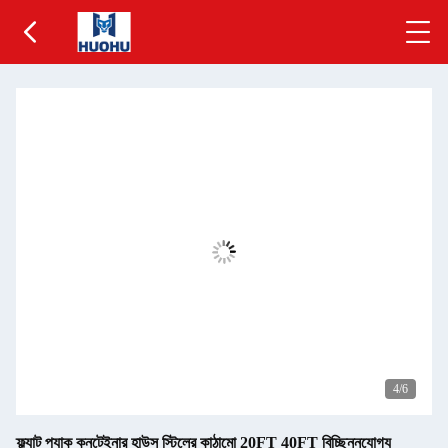
5
/6
ফ্ল্যাট প্যাক কনটেইনার হাউস স্টিলের কাঠামো 20FT 40FT বিচ্ছিন্নযোগ্য