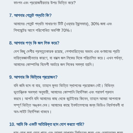
ফাংশন এবং প্রয়োজনীয়তার উপর ভিত্তি করে?
7. আপনার পেমেন্ট পদ্ধতি কি?
আমাদের পেমেন্ট পদ্ধতি সাধারণত টিটি (ওয়্যার ট্রান্সফার), 30% জমা এবং
শিপমেন্টের আগে পরিশোধিত অবশিষ্ট 70%।
8. আপনার পণ্য কি জল লিক করে?
বেশ কিছু দেশীয় প্রস্তুতকারক রয়েছে, পেশাদারিত্বের অভাব এবং গুণমানের প্রতি
দায়িত্বজ্ঞানহীনতার কারণে, যা বাক্সে জল লিকের দিকে পরিচালিত করে। এখন পর্যন্ত,
আমাদের কোম্পানির বিদেশী অর্ডারে জল লিকের সমস্যা হয়নি।
9. আপনার কি ভিত্তির প্রয়োজন?
যদি জমি বসে না যায়, তাহলে মূলত ভিত্তি স্থাপনের প্রয়োজন নেই। বিভিন্ন
ভূতাত্ত্বিক অবস্থা অনুযায়ী, আমাদের কোম্পানি নির্দেশিকা এবং পরামর্শ প্রদান
করবে। আপনি যদি আমাদের কাছ থেকে কন্টেইনার কিনেন, তাহলে আমরা আপনাকে
সম্পূর্ণ ভিত্তি অঙ্কন দেব। আমাদের কাছে ইনস্টলেশনের জন্য ভিডিও নির্দেশাবলী বা
অন-সাইট নির্দেশিকা থাকবে।
10. আমি কি একটি অতিরিক্ত ছাদ যোগ করতে পারি?
ছাদ যোগ করা যেতে পারে এবং আমরা আপনার নির্বাচনের জন্য এবং রেফারেন্সের জন্য