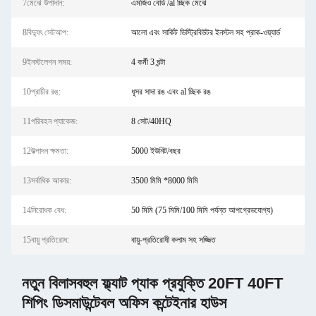
7মেঝে উপাদান:
এমজিও বোর্ড /al চ্ছিক মেঝে
8বিদ্যুৎ সেটআপ:
আলো এবং সার্কিট ডিস্ট্রিবিউটর ইনস্টল সহ প্রাক-ওয়্যার্ড
9ইনস্টলেশন সময়:
4 কর্মী 3 ঘন্টা
10প্রাচীর রঙ:
ধূসর সাদা রঙ এবং al চ্ছিক রঙ
11পরিবহন প্যাকেজ:
8 সেট/40HQ
12উত্পাদন ক্ষমতা:
5000 ইউনিট/বছর
13সর্বাধিক আকার:
3500 মিমি *8000 মিমি
14নিরোধক বেধ:
50 মিমি (75 মিমি/100 মিমি পর্যন্ত আপগ্রেডযোগ্য)
15বায়ু প্রতিরোধ:
বায়ু-প্রতিরোধী কলাম সহ সজ্জিত
নতুন বিলাসবহুল ফ্ল্যাট প্যাক প্রযুক্তি 20FT 40FT
শিপিং ডিসমাউন্টেবল অফিস কন্টেইনার হাউস