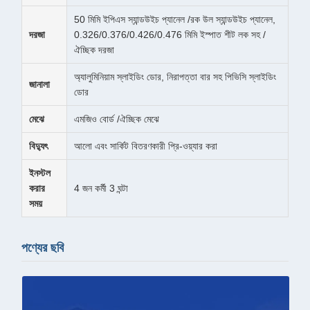
50 মিমি ইপিএস স্যান্ডউইচ প্যানেল /রক উল স্যান্ডউইচ প্যানেল,
দরজা
0.326/0.376/0.426/0.476 মিমি ইস্পাত শীট লক সহ /
ঐচ্ছিক দরজা
অ্যালুমিনিয়াম স্লাইডিং ডোর, নিরাপত্তা বার সহ পিভিসি স্লাইডিং
জানালা
ডোর
মেঝে
এমজিও বোর্ড /ঐচ্ছিক মেঝে
বিদ্যুৎ
আলো এবং সার্কিট বিতরণকারী প্রি-ওয়্যার করা
ইনস্টল
করার
4 জন কর্মী 3 ঘন্টা
সময়
পণ্যের ছবি