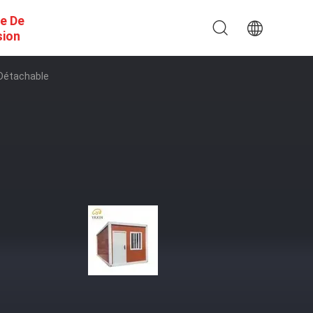
e De
sion
 Détachable