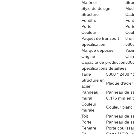
Matériel
Stru
Style de design
Mod
Structure
Cadr
Fenêtre
Fenê
Porte
Port
Couleur
Coul
Paquet de transport
8 en
Spécification
5800
Marque déposée
Yaxi
Origine
Chi
Capacité de production
5000
Spécifications détaillées
Taille
5800 * 2438 *
Structure en
Plaque d'acier 
acier
Panneau
Panneau de sa
mural
0,476 mm en t
Couleur
Couleur blanc g
murale
Toit
Panneau de sa
Porte
Panneau de sa
Fenêtre
Porte coulissa
Sol
Carte MGO / pl