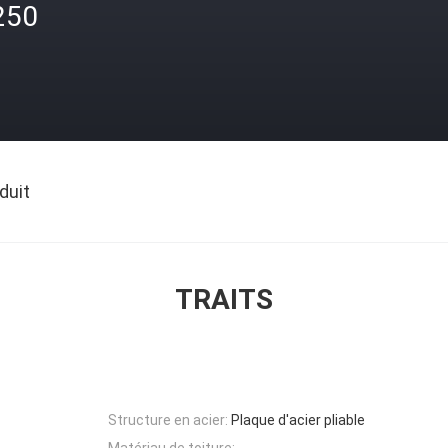
250
duit
TRAITS
Structure en acier:
Plaque d'acier pliable
Matériau de toiture: