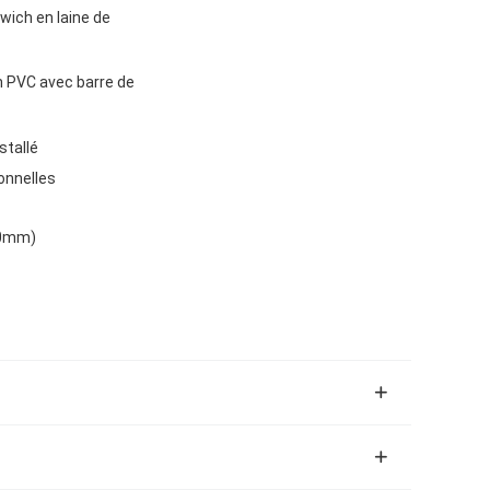
ich en laine de
n PVC avec barre de
stallé
ionnelles
00mm)