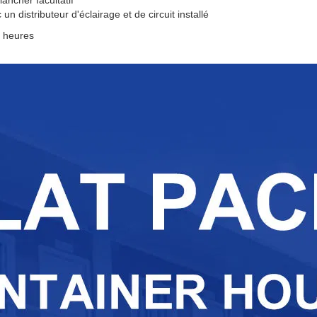
un distributeur d'éclairage et de circuit installé
3 heures