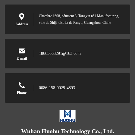
Chambre 1608, bâtiment 8, Tongxin n°1 Manufacturing,
ville de Shiji, district de Panyu, Guangzhou, Chine
Address
18665663291@163.com
E-mail
0086-158-0029-4893
Phone
Wuhan Huohu Technology Co., Ltd.