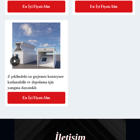
En İyi Fiyatı Alın
En İyi Fiyatı Alın
Z şeklindeki su geçirmez konteyner
katlanabilir ev depolama için
yangına dayanıklı
En İyi Fiyatı Alın
İletişim