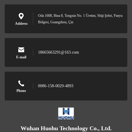
Oda 1608, Bina 8, Tongxin No. 1 Üretim, Shiji Şehri, Panyu
Bölgesi, Guangzhou, Çin
Address
18665663291@163.com
E-mail
0086-158-0029-4893
Phone
Wuhan Huohu Technology Co., Ltd.