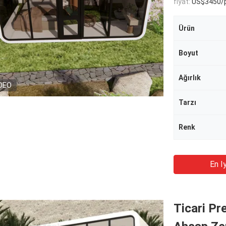
fiyat:
US$3450/p
Ürün
Boyut
Ağırlık
DEO
Tarzı
Renk
En Iy
Ticari Pr