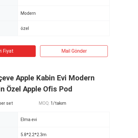
Modern
özel
i Fiyat
Mail Gönder
çeve Apple Kabin Evi Modern
n Özel Apple Ofis Pod
er set
MOQ:
1/takım
Elma evi
5.8*2.2*2.3m