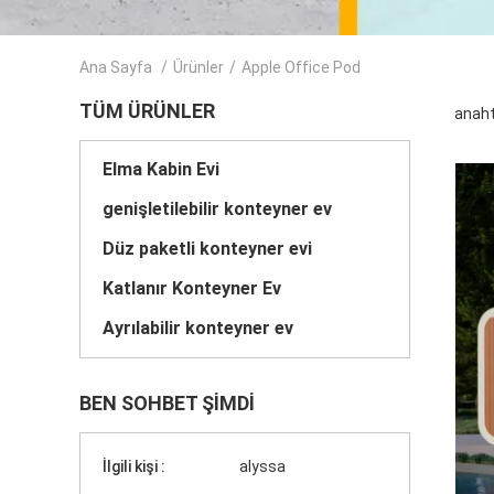
Ana Sayfa
/
Ürünler
/
Apple Office Pod
TÜM ÜRÜNLER
anaht
Elma Kabin Evi
genişletilebilir konteyner ev
Düz paketli konteyner evi
Katlanır Konteyner Ev
Ayrılabilir konteyner ev
BEN SOHBET ŞIMDI
İlgili kişi :
alyssa