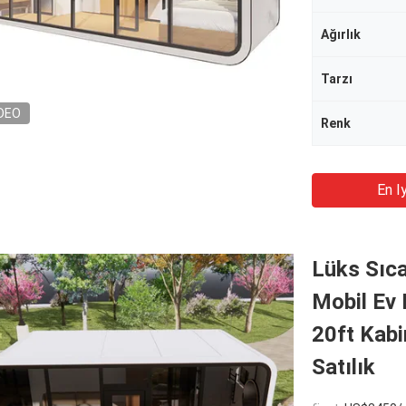
Ağırlık
Tarzı
DEO
Renk
En Iy
Lüks Sıc
Mobil Ev 
20ft Kabi
Satılık