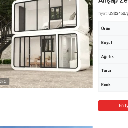
Ahşap Ze
fiyat:
US$3450/p
Ürün
Boyut
Ağırlık
Tarzı
DEO
Renk
En Iy