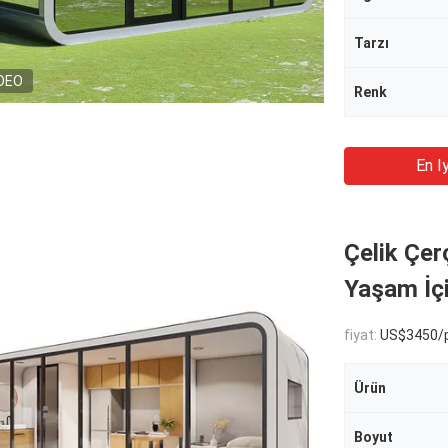
Tarzı
DEO
Renk
En Iy
Çelik Çer
Yaşam İçi
fiyat:
US$3450/p
Ürün
Boyut