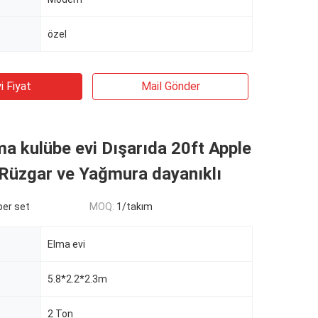
özel
i Fiyat
Mail Gönder
a kulübe evi Dışarıda 20ft Apple
Rüzgar ve Yağmura dayanıklı
er set
MOQ:
1/takım
Elma evi
5.8*2.2*2.3m
2 Ton