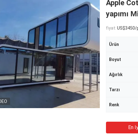
Apple Co
yapımı Mi
fiyat:
US$3450/p
Ürün
Boyut
Ağırlık
Tarzı
DEO
Renk
En Iy