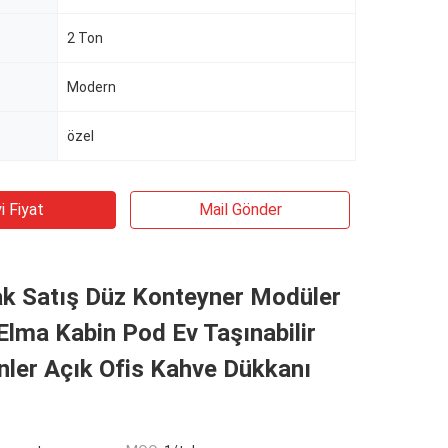
2 Ton
Modern
özel
i Fiyat
Mail Gönder
ak Satış Düz Konteyner Modüler
Elma Kabin Pod Ev Taşınabilir
nler Açık Ofis Kahve Dükkanı