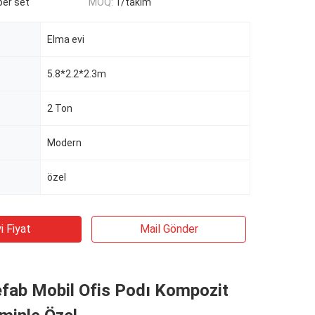
er set
MOQ:
1/takım
Elma evi
5.8*2.2*2.3m
2 Ton
Modern
özel
i Fiyat
Mail Gönder
efab Mobil Ofis Podı Kompozit