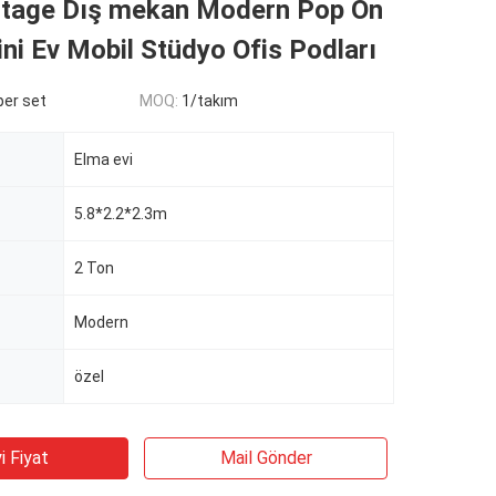
ttage Dış mekan Modern Pop Ön
ni Ev Mobil Stüdyo Ofis Podları
er set
MOQ:
1/takım
Elma evi
5.8*2.2*2.3m
2 Ton
Modern
özel
i Fiyat
Mail Gönder