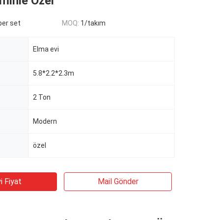
minle Özel
er set
MOQ:
1/takım
Elma evi
5.8*2.2*2.3m
2 Ton
Modern
özel
i Fiyat
Mail Gönder