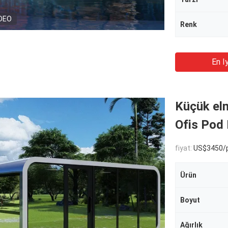
DEO
Renk
En Iy
Küçük elm
Ofis Pod 
fiyat:
US$3450/p
Ürün
Boyut
Ağırlık