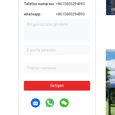
Telefon numarası :
+8615800294893
VI
whatsapp :
+8615800294893
İletişim