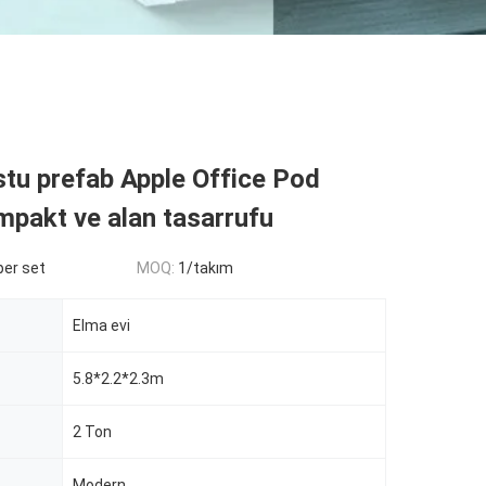
tu prefab Apple Office Pod
pakt ve alan tasarrufu
er set
MOQ:
1/takım
Elma evi
5.8*2.2*2.3m
2 Ton
Modern