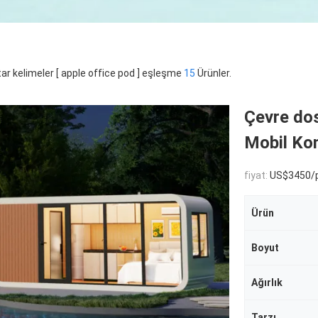
ar kelimeler [ apple office pod ] eşleşme
15
Ürünler.
Çevre dos
Mobil Kom
fiyat:
US$3450/p
Ürün
Boyut
Ağırlık
Tarzı