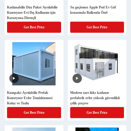
Katlanabilir Düz Paket Ayrılabilir
Su geçirmez Apple Pod Ev Göl
Konteyner Evi Dış Kullanım için
kenarında Balkonla Özel
Korozyona Dirençli
Get Best Price
Get Best Price
Kompakt Ayrılabilir Prefab
Modern tarz lüks katlanır
Konteyner Evler Temizlenmesi
prefabrik evler yüksek güvenlikli
Kolay ve Tozlu
çelik çerçeve
Get Best Price
Get Best Price