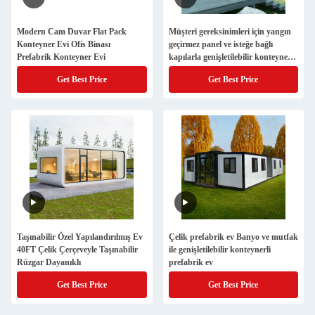
Modern Cam Duvar Flat Pack
Müşteri gereksinimleri için yangın
Konteyner Evi Ofis Binası
geçirmez panel ve isteğe bağlı
Prefabrik Konteyner Evi
kapılarla genişletilebilir konteyner
evi
Get Best Price
Get Best Price
Taşınabilir Özel Yapılandırılmış Ev
Çelik prefabrik ev Banyo ve mutfak
40FT Çelik Çerçeveyle Taşınabilir
ile genişletilebilir konteynerli
Rüzgar Dayanıklı
prefabrik ev
Get Best Price
Get Best Price