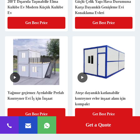
20FT Dışarıda Taşınabilir Elma
Güçlü Çelik Yapı Hava Durumuna
Kulübe Ev Modern Küçük Kulübe
Karşı Dayanıklı Genişleme Evi
Ev
Konaklama Evleri
Get Best Price
Get Best Price
Yağmur geçirmez Ayrılabilir Prefab
Ateşe dayanıklı katlanabilir
Konteyner Evi İş için İnşaat
konteyner evler inşaat alanı için
kompakt
Get Best Price
Get Best Price
Get a Quote