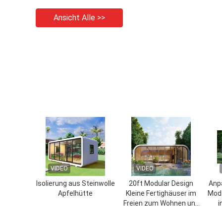
Ansicht Alle >>
VIDEO
VIDEO
Isolierung aus Steinwolle
20ft Modular Design
Anp
Apfelhütte
Kleine Fertighäuser im
Mode
Freien zum Wohnen und
i
Arbeiten