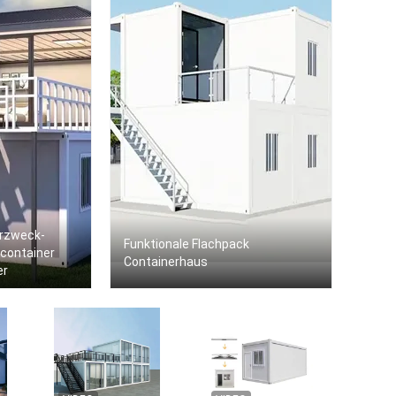
hrzweck-
Funktionale Flachpack
scontainer
Containerhaus
er