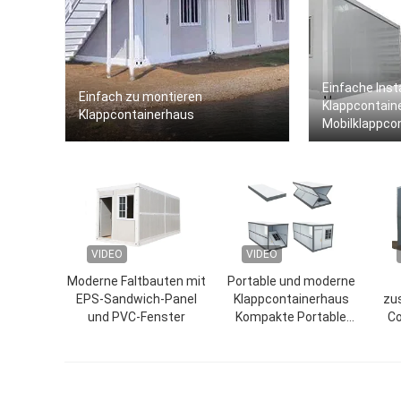
Einfache Insta
Einfach zu montieren
Klappcontain
Klappcontainerhaus
Mobilklappco
VIDEO
VIDEO
Moderne Faltbauten mit
Portable und moderne
EPS-Sandwich-Panel
Klappcontainerhaus
zu
und PVC-Fenster
Kompakte Portable
Co
Klappcontainerhaus
flex