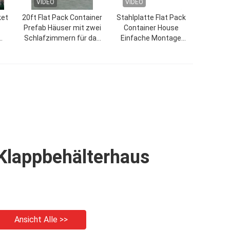
VIDEO
VIDEO
ket
20ft Flat Pack Container
Stahlplatte Flat Pack
Prefab Häuser mit zwei
Container House
Schlafzimmern für das
Einfache Montage
 für
Haus Villa Mall
Modular Shipping
h
Container Häuser
Klappbehälterhaus
Ansicht Alle >>