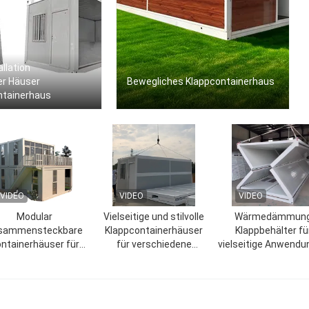
llation
er Häuser
Bewegliches Klappcontainerhaus
ntainerhaus
VIDEO
VIDEO
VIDEO
Modular
Vielseitige und stilvolle
Wärmedämmun
sammensteckbare
Klappcontainerhäuser
Klappbehälter fü
ntainerhäuser für
für verschiedene
vielseitige Anwend
ible Erweiterung und
Umgebungen
Neukonfiguration