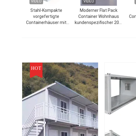
VIDEO
VIDEO
Stahl-Kompakte
Moderner Flat Pack
vorgefertigte
Container Wohnhaus
Con
Containerhäuser mit
kundenspezifischer 20ft
PVC-Schiebetüren
Flat Pack Container
U
HOT