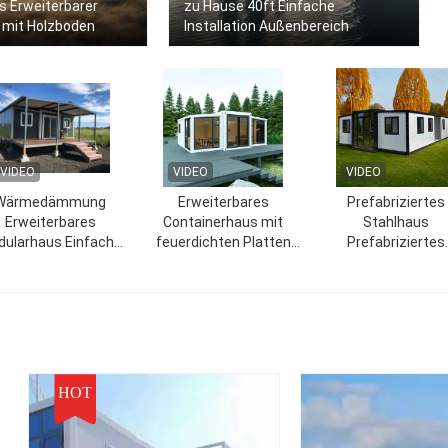
s Erweiterbarer
zu Hause 40ft Einfache
l mit Holzboden
Installation Außenbereich
VIDEO
VIDEO
VIDEO
Wärmedämmung
Erweiterbares
Prefabriziertes
Erweiterbares
Containerhaus mit
Stahlhaus
ularhaus Einfache
feuerdichten Platten
Prefabriziertes
Wartung und
und optionalen Türen für
ausbaubares
umweltfreundlich
Kundenanforderungen
Containerhaus mit
und Küche
HOT