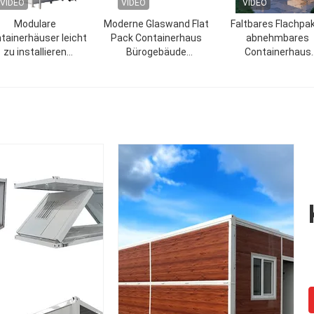
VIDEO
VIDEO
VIDEO
Modulare
Moderne Glaswand Flat
Faltbares Flachpa
tainerhäuser leicht
Pack Containerhaus
abnehmbares
zu installieren
Bürogebäude
Containerhaus
mweltfreundliche
Fertigkontainerhaus
Korrosionsbeständig
vorgefertigte
den Außenbereic
Containerhäuser