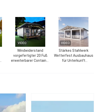
VIDEO
VIDEO
Windwiderstand
Stärkes Stahlwerk
vorgefertigter 20 Fuß
Wetterfest Ausbauhaus
erweiterbarer Container
für Unterkunft
Haus mit Balkon
Wohnungen
 Bad