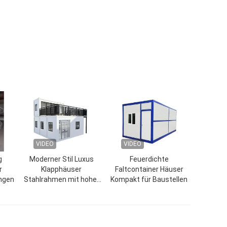
VIDEO
VIDEO
g
Moderner Stil Luxus
Feuerdichte
r
Klapphäuser
Faltcontainer Häuser
ungen
Stahlrahmen mit hoher
Kompakt für Baustellen
Sicherheit