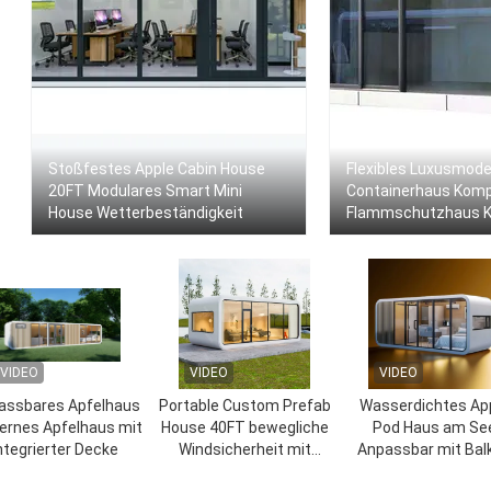
Stoßfestes Apple Cabin House
Flexibles Luxusmod
20FT Modulares Smart Mini
Containerhaus Kom
House Wetterbeständigkeit
Flammschutzhaus K
Kabinenhaus
VIDEO
VIDEO
VIDEO
assbares Apfelhaus
Portable Custom Prefab
Wasserdichtes Ap
rnes Apfelhaus mit
House 40FT bewegliche
Pod Haus am Se
ntegrierter Decke
Windsicherheit mit
Anpassbar mit Bal
Stahlrahmen