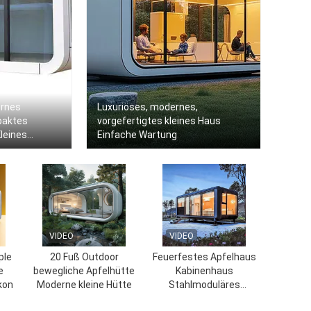
ernes
Luxuriöses, modernes,
paktes
vorgefertigtes kleines Haus
leines
Einfache Wartung
VIDEO
VIDEO
ple
20 Fuß Outdoor
Feuerfestes Apfelhaus
e
bewegliche Apfelhütte
Kabinenhaus
kon
Moderne kleine Hütte
Stahlmoduläres
vorgefertigtes