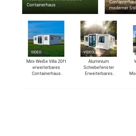
Containerhau
Containerhaus
moderner Sti
VIDEO
VIDEO
Mini-Weiße Villa 20ft
Aluminium
erweiterbares
Schiebefenster
Containerhaus
Erweiterbares
Mod
angepasst für das Land
Containerhaus mit LED-
Naturlicht