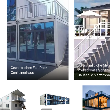
Wirtschaftliche Me
Gewerbliches Flat Pack
Prefabrikate Schiff
Containerhaus
Häuser Schlafzimm