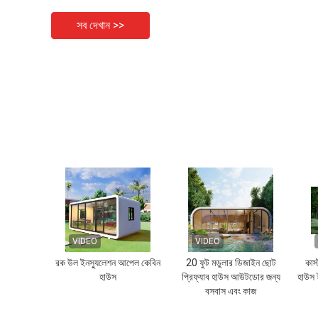
সব দেখান >>
VIDEO
VIDEO
রক উল ইনস্যুলেশন আপেল কেবিন
20 ফুট মডুলার ডিজাইন ছোট
কাস
হাউস
প্রিফ্যাব হাউস আউটডোর জন্য
হাউস ই
বসবাস এবং কাজ