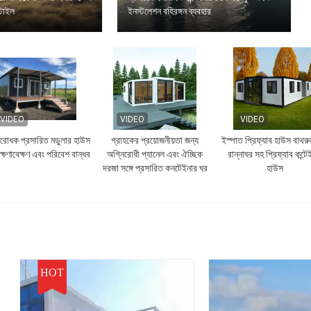
্টাইল
ইনস্টলেশন বহিরঙ্গন ব্যবহার
VIDEO
VIDEO
VIDEO
িরোধক প্রসারিত মডুলার হাউস
গ্রাহকের প্রয়োজনীয়তা জন্য
ইস্পাত প্রিফ্যাব হাউস বাথর
্ষণাবেক্ষণ এবং পরিবেশ বান্ধব
অগ্নিরোধী প্যানেল এবং ঐচ্ছিক
রান্নাঘর সহ প্রিফ্যাব কন্টে
দরজা সঙ্গে প্রসারিত কনটেইনার ঘর
হাউস
HOT