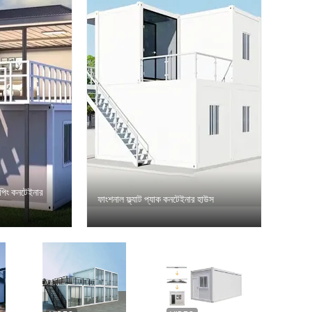
শিপিং কনটেইনার
ফাংশনাল ফ্ল্যাট প্যাক কনটেইনার হাউস