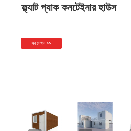
ফ্ল্যাট প্যাক কনটেইনার হাউস
সব দেখান >>