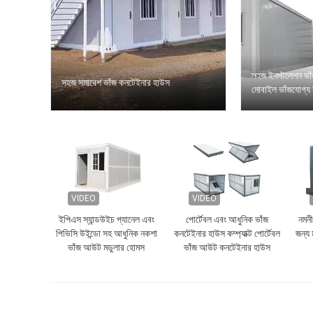
সহজ ইনস্টলেশন ভা
সহজ সমাবেশ ভাঁজ কনটেইনার হাউস
মোবাইল ভাঁজযোগ্য
VIDEO
VIDEO
ইপিএস স্যান্ডউইচ প্যানেল এবং
পোর্টেবল এবং আধুনিক ভাঁজ
নমনী
পিভিসি উইন্ডো সহ আধুনিক নকশা
কনটেইনার হাউস কম্প্যাক্ট পোর্টেবল
জন্য 
ভাঁজ আউট মডুলার হোমস
ভাঁজ আউট কনটেইনার হাউস