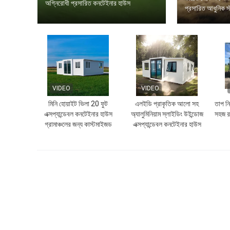
অগ্নিরোধী প্রসারিত কনটেইনার হাউস
প্রসারিত আধুনিক স
VIDEO
VIDEO
মিনি হোয়াইট ভিলা 20 ফুট
এলইডি প্রাকৃতিক আলো সহ
তাপ ন
এক্সপ্যান্ডেবল কনটেইনার হাউস
অ্যালুমিনিয়াম স্লাইডিং উইন্ডোজ
সহজ রক
গ্রামাঞ্চলের জন্য কাস্টমাইজড
এক্সপ্যান্ডেবল কনটেইনার হাউস