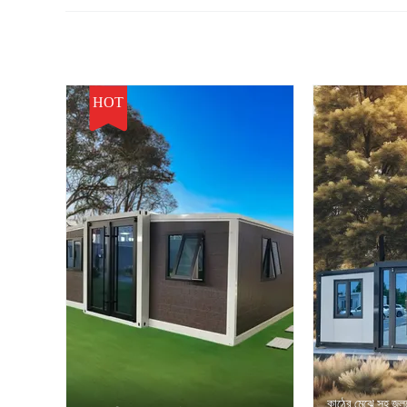
HOT
কাঠের মেঝে সহ জ