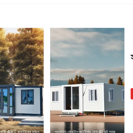
লরোধী 40FT কনটেইনার হাউস
প্রসারিত মোবাইল কন্টেইনার হোম 40 ফুট সহজ