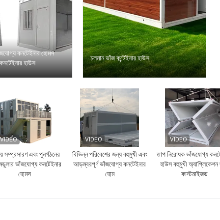
ঁজযোগ্য কনটেইনার হোমস
চলমান ভাঁজ কন্টেইনার হাউস
 কনটেইনার হাউস
VIDEO
VIDEO
VIDEO
য় সম্প্রসারণ এবং পুনর্গঠনের
বিভিন্ন পরিবেশের জন্য বহুমুখী এবং
তাপ নিরোধক ভাঁজযোগ্য কনট
মডুলার ভাঁজযোগ্য কনটেইনার
আড়ম্বরপূর্ণ ভাঁজযোগ্য কনটেইনার
হাউস বহুমুখী অ্যাপ্লিকেশন 
হোমস
হোম
কাস্টমাইজড