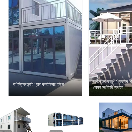
অর্থনৈতিক বহুমুখী প্রিফ্যাব 
বাণিজ্যিক ফ্ল্যাট প্যাক কনটেইনার হাউস
হোমস ডরমিটরি ব্যবহার