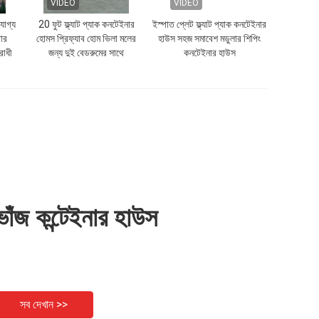
VIDEO
VIDEO
নযোগ্য
20 ফুট ফ্ল্যাট প্যাক কনটেইনার
ইস্পাত প্লেট ফ্ল্যাট প্যাক কনটেইনার
োর
হোমস প্রিফ্যাব হোম ভিলা মলের
হাউস সহজ সমাবেশ মডুলার শিপিং
রোধী
জন্য দুই বেডরুমের সাথে
কনটেইনার হাউস
ভাঁজ কন্টেইনার হাউস
সব দেখান >>