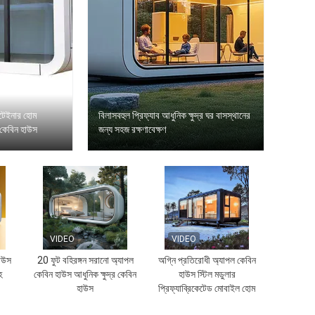
নটেইনার হোম
বিলাসবহুল প্রিফ্যাব আধুনিক ক্ষুদ্র ঘর বাসস্থানের
দ্র কেবিন হাউস
জন্য সহজ রক্ষণাবেক্ষণ
VIDEO
VIDEO
হাউস
20 ফুট বহিরঙ্গন সরানো অ্যাপল
অগ্নি প্রতিরোধী অ্যাপল কেবিন
হ
কেবিন হাউস আধুনিক ক্ষুদ্র কেবিন
হাউস স্টিল মডুলার
হাউস
প্রিফ্যাব্রিকেটেড মোবাইল হোম