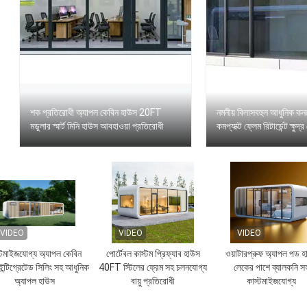
শক প্রতিরোধী অ্যাপল কেবিন হাউস 20FT
নমনীয় বিলাসবহুল আধুনিক ক
মডুলার স্মার্ট মিনি হাউস আবহাওয়া প্রতিরোধী
কমপ্যাক্ট ফ্লেম রিটার্ডেন্ট ক্ষু
VIDEO
VIDEO
VIDEO
্টমাইজযোগ্য অ্যাপল কেবিন
পোর্টেবল কাস্টম প্রিফ্যাব হাউস
ওয়াটারপ্রুফ অ্যাপল পড 
ন্টিগ্রেটেড সিলিং সহ আধুনিক
40FT স্টিলের ফ্রেম সহ চলনযোগ্য
লেকের পাশে ব্যালকনি স
অ্যাপল হাউস
বায়ু প্রতিরোধী
কাস্টমাইজযোগ্য