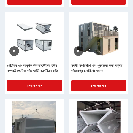
পোর্টেবল এবং আধুনিক ভাঁজ কনটেইনার হাউস
নমনীয় সম্প্রসারণ এবং পুনর্গঠনের জন্য মডুলার
কম্প্যাক্ট পোর্টেবল ভাঁজ আউট কনটেইনার হাউস
ভাঁজযোগ্য কনটেইনার হোমস
সেরা দাম পান
সেরা দাম পান