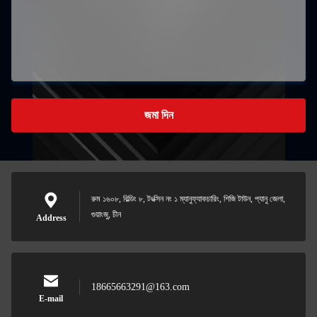
জমা দিন
রুম ১৬০৮, বিল্ডিং ৮, টংক্সিন নং ১ ম্যানুফ্যাকচারিং, শিজি টাউন, প্যানু জেলা,
গুয়াংজু, চীন
Address
18665663291@163.com
E-mail