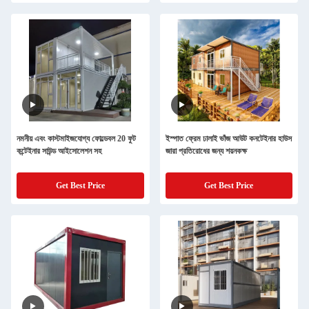
নমনীয় এবং কাস্টমাইজযোগ্য ফোল্ডেবল 20 ফুট
ইস্পাত ফ্রেম ঢালাই ভাঁজ আউট কনটেইনার হাউস
কন্টেইনার সাউন্ড আইসোলেশন সহ
জারা প্রতিরোধের জন্য শয়নকক্ষ
Get Best Price
Get Best Price