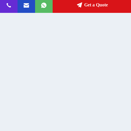
Get a Quote
নিরাপত্তা এবং সুবিধাজনক ভাঁজ কনটেইনার হাউস
গ্রে হোয়াইট ভাঁজ কনটেইনার হাউস 50 মিমি
অ্যালুমিনিয়াম স্লাইডিং দরজা কনটেইনার ভাঁজ
ইপিএস স্যান্ডউইচ প্যানেল ভাঁজ হাউস কনটেইনার
হাউস
Get Best Price
Get Best Price
যোগাযোগ