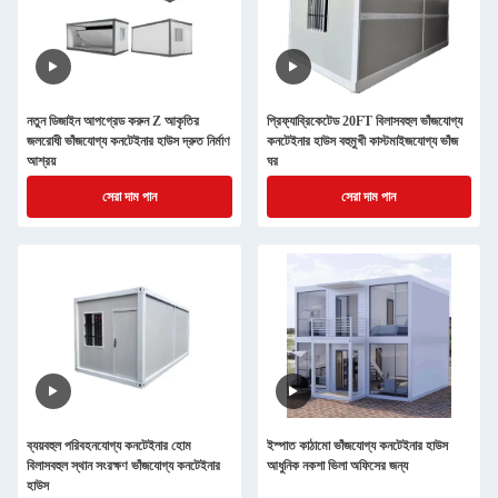
নতুন ডিজাইন আপগ্রেড করুন Z আকৃতির
প্রিফ্যাব্রিকেটেড 20FT বিলাসবহুল ভাঁজযোগ্য
জলরোধী ভাঁজযোগ্য কনটেইনার হাউস দ্রুত নির্মাণ
কনটেইনার হাউস বহুমুখী কাস্টমাইজযোগ্য ভাঁজ
আশ্রয়
ঘর
সেরা দাম পান
সেরা দাম পান
ব্যয়বহুল পরিবহনযোগ্য কনটেইনার হোম
ইস্পাত কাঠামো ভাঁজযোগ্য কনটেইনার হাউস
বিলাসবহুল স্থান সংরক্ষণ ভাঁজযোগ্য কনটেইনার
আধুনিক নকশা ভিলা অফিসের জন্য
হাউস