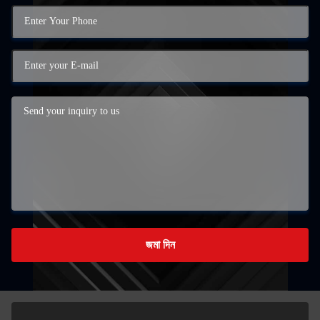
জমা দিন