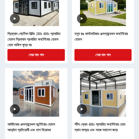
প্রিফ্যাব পোর্টেবল বিল্ডিং 20ft 40ft প্রসারিত
হলুদ রঙ কাস্টমাইজড এক্সপ্যান্ডেবল কনটেইনার
হোমস প্রিফ্যাব প্রসারিত কনটেইনার হোমস
হোমস
হোম অফিস ক্ষুদ্র ঘর
সেরা দাম পান
সেরা দাম পান
আউটডোর এক্সপ্যান্ডেবল কন্টেইনার হোমস
স্টীল ফ্রেম 40ft প্রসারিত কনটেইনার হোম
আর্দ্রতা প্রতিরোধী এবং তাপ নিরোধক
স্থান সাশ্রয় এবং সহজ সমাবেশ জন্য