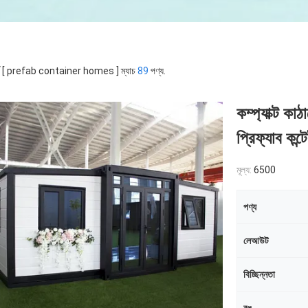
র্ড [ prefab container homes ] ম্যাচ
89
পণ্য.
কম্প্যাক্ট ক
প্রিফ্যাব কন্
মূল্য:
6500
পণ্য
লেআউট
বিচ্ছিন্নতা