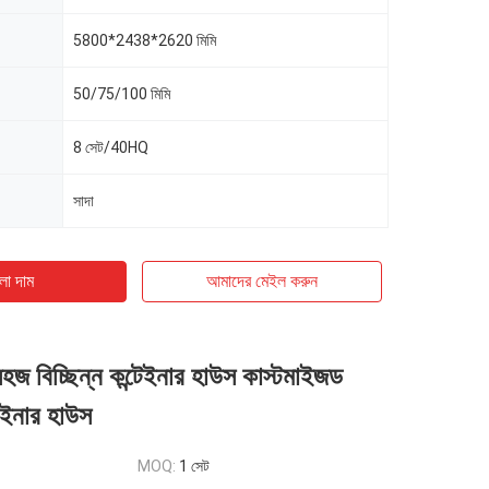
5800*2438*2620 মিমি
50/75/100 মিমি
8 সেট/40HQ
সাদা
ো দাম
আমাদের মেইল ​​করুন
হজ বিচ্ছিন্ন কন্টেইনার হাউস কাস্টমাইজড
টেইনার হাউস
MOQ:
1 সেট