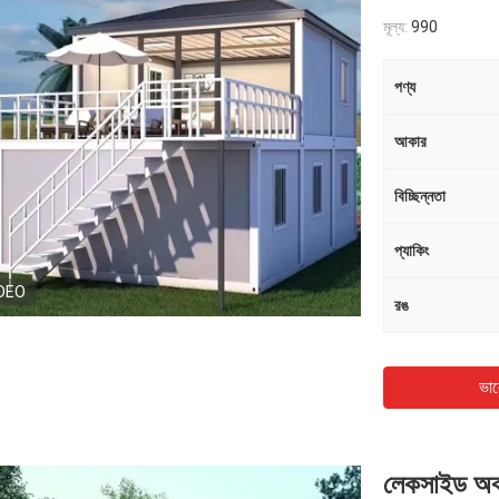
মূল্য:
990
পণ্য
আকার
বিচ্ছিন্নতা
প্যাকিং
DEO
রঙ
ভাল
লেকসাইড অবসর