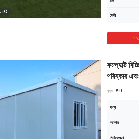
রঙ
DEO
শৈলী
ভাল
কমপ্যাক্ট বিচ
পরিষ্কার এবং
মূল্য:
990
পণ্য
আকার
বিচ্ছিন্নতা