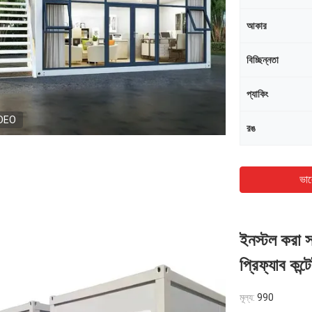
আকার
বিচ্ছিন্নতা
প্যাকিং
DEO
রঙ
ভাল
ইনস্টল করা স
প্রিফ্যাব কন্
মূল্য:
990