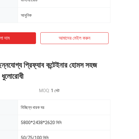
কাস্টমাইজড
আধুনিক
ো দাম
আমাদের মেইল ​​করুন
্ছিন্নযোগ্য প্রিফ্যাব কন্টেইনার হোমস সহজ
 ধুলোরোধী
MOQ:
1 সেট
বিচ্ছিন্ন ধারক ঘর
5800*2438*2620 মিমি
50/75/100 মিমি