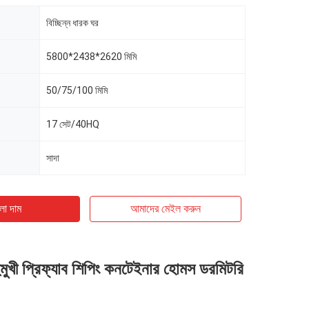
বিচ্ছিন্ন ধারক ঘর
5800*2438*2620 মিমি
50/75/100 মিমি
17 সেট/40HQ
সাদা
ো দাম
আমাদের মেইল ​​করুন
ুমুখী প্রিফ্যাব শিপিং কনটেইনার হোমস ডরমিটরি