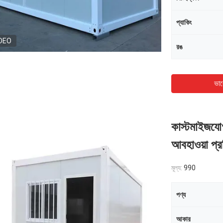
প্যাকিং
DEO
রঙ
ভাল
কাস্টমাইজযোগ্
আবহাওয়া প্র
মূল্য:
990
পণ্য
আকার