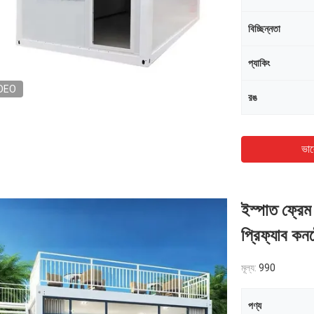
বিচ্ছিন্নতা
প্যাকিং
DEO
রঙ
ভাল
ইস্পাত ফ্রেম
প্রিফ্যাব ক
মূল্য:
990
পণ্য