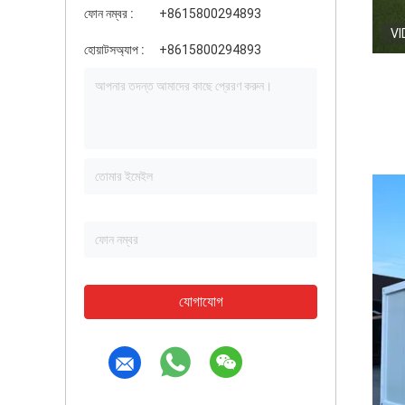
ফোন নম্বর :
+8615800294893
VI
হোয়াটসঅ্যাপ :
+8615800294893
যোগাযোগ