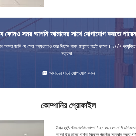
যে কোনও সময় আপনি আমাদের সাথে যোগাযোগ করতে পারেন
রণ আমরা জানি যে সেরা পণ্যগুলোও তার পিছনে থাকা মানুষের মতই ভালো। ২৪/৭ প্রযুক্ত
সহায়তা।
আমাদের সাথে যোগাযোগ করুন
কোম্পানির প্রোফাইল
উহান হুহুউ টেকনোলজি কোম্পানি ২০ বছরেরও বেশি অভিজ্ঞতার
আমরা উচ্চ মানের পণ্যের বিভিন্ন পরিসীমা সরবরাহ করতে গর