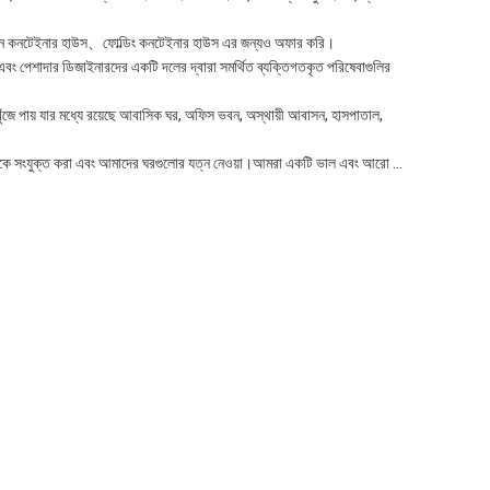
ছিন্ন কনটেইনার হাউস、ফোল্ডিং কনটেইনার হাউস এর জন্যও অফার করি।
 এবং পেশাদার ডিজাইনারদের একটি দলের দ্বারা সমর্থিত ব্যক্তিগতকৃত পরিষেবাগুলির
 খুঁজে পায় যার মধ্যে রয়েছে আবাসিক ঘর, অফিস ভবন, অস্থায়ী আবাসন, হাসপাতাল,
িশ্বকে সংযুক্ত করা এবং আমাদের ঘরগুলোর যত্ন নেওয়া।আমরা একটি ভাল এবং আরো ...