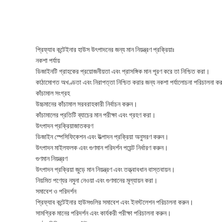
প্রিফ্যাব কন্টেইনার হাউস উৎপাদনের জন্য মান নিয়ন্ত্রণ প্রক্রিয়াঃ
নকশা পর্যায়
ডিজাইনটি গ্রাহকের প্রয়োজনীয়তা এবং প্রাসঙ্গিক মান পূরণ করে তা নিশ্চিত করা।
কাঠামোগত অখণ্ডতা এবং নিরাপত্তা নিশ্চিত করার জন্য নকশা পর্যালোচনা পরিচালনা ক
কাঁচামাল সংগ্রহ
উচ্চমানের কাঁচামাল সরবরাহকারী নির্বাচন করুন।
কাঁচামালের প্রতিটি ব্যাচের মান পরীক্ষা এবং গ্রহণ করা।
উৎপাদন প্রক্রিয়াজাতকরণ
ডিজাইন স্পেসিফিকেশন এবং উত্পাদন প্রক্রিয়া অনুসরণ করুন।
উৎপাদন মাইলফলক এবং গুণমান পরিদর্শন পয়েন্ট নির্ধারণ করুন।
গুণমান নিয়ন্ত্রণ
উৎপাদন প্রক্রিয়া জুড়ে মান নিয়ন্ত্রণ এবং তত্ত্বাবধান বাস্তবায়ন।
নিয়মিত পণ্যের নমুনা নেওয়া এবং গুণমানের মূল্যায়ন করা।
সমাবেশ ও পরিদর্শন
প্রিফ্যাব কন্টেইনার হাউসগুলির সমাবেশ এবং ইনস্টলেশন পরিচালনা করুন।
সামগ্রিক মানের পরিদর্শন এবং কার্যকরী পরীক্ষা পরিচালনা করুন।