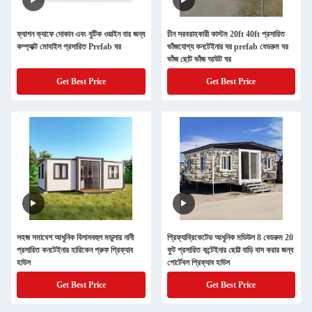
ফ্যাশন ক্যাফে দোকান এবং বুটিক ওয়াইন বার জন্য
চীন সরবরাহকারী কাস্টম 20ft 40ft প্রসারিত
কম্প্যাক্ট মোবাইল প্রসারিত Prefab ঘর
ভাঁজযোগ্য কনটেইনার ঘর prefab বেডরুম ঘর
ভাঁজ ছোট ভাঁজ আউট ঘর
Get Best Price
Get Best Price
সহজ সমাবেশ আধুনিক বিলাসবহুল মডুলার নানী
প্রিফ্যাব্রিকেটেড আধুনিক মডিউল 8 বেডরুম 20
প্রসারিত কনটেইনার হারিকেন প্রুফ প্রিফ্যাব
ফুট প্রসারিত কন্টেইনার ছোট্ট বাড়ি বাস করার জন্য
হাউস
পোর্টেবল প্রিফ্যাব হাউস
Get Best Price
Get Best Price