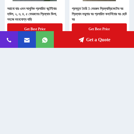
সরানো যায় এমন আধুনিক প্রসারিত কন্টেইনার
প্রস্তুত তৈরি 3 বেডরুম প্রিফ্যাব্রিকেটেড ঘর
হাউস, ২, ৩, ৪, ৫ বেডরুমের প্রিফ্যাব ভিলা,
প্রিফ্যাব মডুলার ঘর প্রসারিত কনটেইনার ঘর ছোট
সহজে বহনযোগ্য বাড়ি
ঘর
Get Best Price
Get Best Price
Get a Quote
চীন সরবরাহকারী কাস্টম 20ft 40ft প্রসারিত
২০২৫ সর্বশেষ বিক্রিত প্রিফ্যাব হোয়াইট
ভাঁজযোগ্য কনটেইনার ঘর prefab বেডরুম ঘর
এক্সপ্যান্ডেবল কন্টেইনার হোমস দুই বেডরুমের
ভাঁজ ছোট ভাঁজ আউট ঘর
সাথে
Get Best Price
Get Best Price