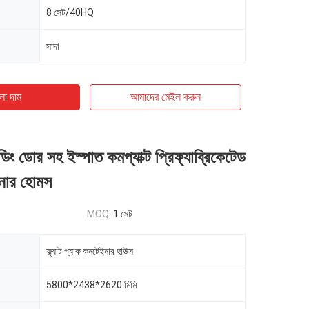
8 সেট/40HQ
সাদা
ো দাম
আমাদের মেইল ​​করুন
ডিং ডোর সহ ইস্পাত কমপ্যাক্ট প্রিফ্যাব্রিকেটেড
নার হোমস
MOQ:
1 সেট
ফ্ল্যাট প্যাক কনটেইনার হাউস
5800*2438*2620 মিমি