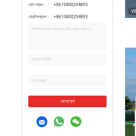
ফোন নম্বর :
+8615800294893
VI
হোয়াটসঅ্যাপ :
+8615800294893
যোগাযোগ