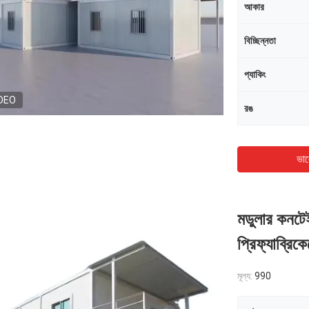
আকার
বিচ্ছিন্নতা
প্যাকিং
DEO
রঙ
ভাল
মডুলার কনটে
প্রিফ্যাব্রি
মূল্য:
990