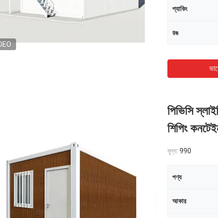
প্যাকিং
রঙ
DEO
ভাল
পিভিসি স্লাই
শিপিং কনটেই
মূল্য:
990
পণ্য
আকার