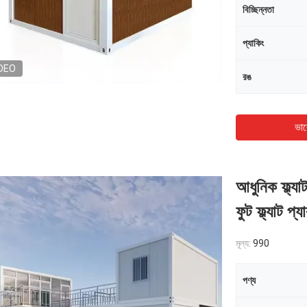
বিচ্ছিন্নতা
প্যাকিং
DEO
রঙ
ভাল
আধুনিক ফ্ল্য
ফুট ফ্ল্যাট প্
মূল্য:
990
পণ্য