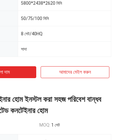
5800*2438*2620 মিমি
50/75/100 মিমি
8 সেট/40HQ
সাদা
ো দাম
আমাদের মেইল ​​করুন
ইনার হোম ইনস্টল করা সহজ পরিবেশ বান্ধব
কেটেড কনটেইনার হোম
MOQ:
1 সেট