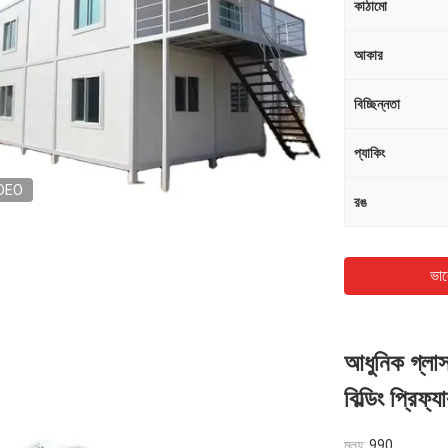
কাঠামো
আকার
বিচ্ছিন্নতা
প্যাকিং
DEO
রঙ
ভাল
আধুনিক গ্লাস
বিল্ডিং প্রিফ
মূল্য:
990