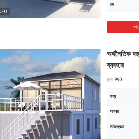
রঙ
DEO
ভাল
অর্থনৈতিক বহ
ব্যবহার
মূল্য:
990
পণ্য
আকার
বিচ্ছিন্নতা