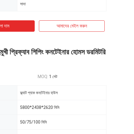
সাদা
ো দাম
আমাদের মেইল ​​করুন
ুমুখী প্রিফ্যাব শিপিং কনটেইনার হোমস ডরমিটরি
MOQ:
1 সেট
ফ্ল্যাট প্যাক কনটেইনার হাউস
5800*2438*2620 মিমি
50/75/100 মিমি