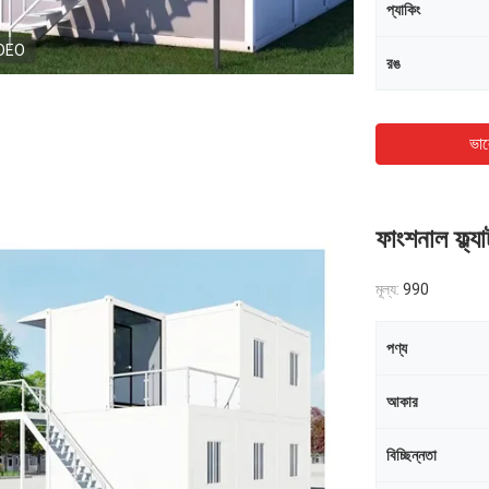
প্যাকিং
DEO
রঙ
ভাল
ফাংশনাল ফ্ল্
মূল্য:
990
পণ্য
আকার
বিচ্ছিন্নতা