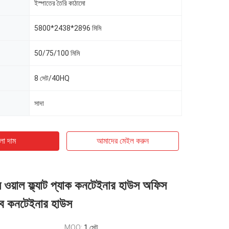
ইস্পাতের তৈরি কাঠামো
5800*2438*2896 মিমি
50/75/100 মিমি
8 সেট/40HQ
সাদা
ো দাম
আমাদের মেইল ​​করুন
 ওয়াল ফ্ল্যাট প্যাক কনটেইনার হাউস অফিস
্যাব কনটেইনার হাউস
MOQ:
1 সেট