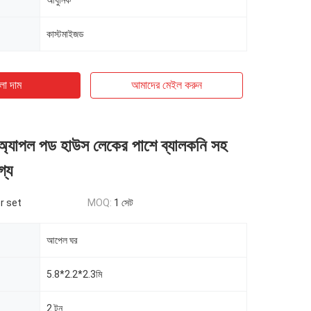
আধুনিক
কাস্টমাইজড
ো দাম
আমাদের মেইল ​​করুন
 অ্যাপল পড হাউস লেকের পাশে ব্যালকনি সহ
গ্য
r set
MOQ:
1 সেট
আপেল ঘর
5.8*2.2*2.3মি
2 টন