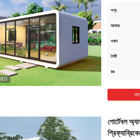
পণ্য
আকার
ওজন
শৈলী
রঙ
DEO
ভাল
পোর্টেবল অ্
প্রিফ্যাব্রি