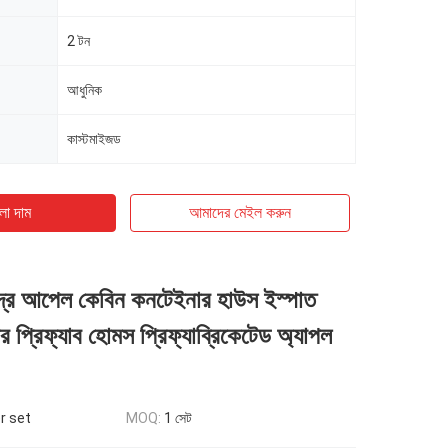
2 টন
আধুনিক
কাস্টমাইজড
ো দাম
আমাদের মেইল ​​করুন
ষুদ্র আপেল কেবিন কনটেইনার হাউস ইস্পাত
র প্রিফ্যাব হোমস প্রিফ্যাব্রিকেটেড অ্যাপল
r set
MOQ:
1 সেট