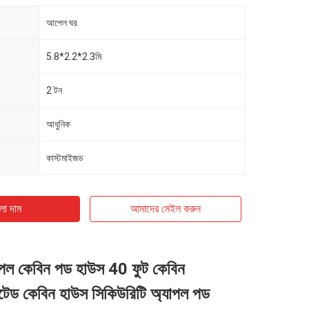
আপেল ঘর
5.8*2.2*2.3মি
2 টন
আধুনিক
কাস্টমাইজড
ো দাম
আমাদের মেইল ​​করুন
যাপল কেবিন পড হাউস 40 ফুট কেবিন
কেটেড কেবিন হাউস সিকিউরিটি অ্যাপল পড