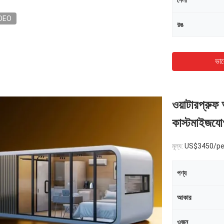
শৈলী
DEO
রঙ
ভাল
ওয়াটারপ্রুফ
কাস্টমাইজযো
মূল্য:
US$3450/pe
পণ্য
আকার
ওজন