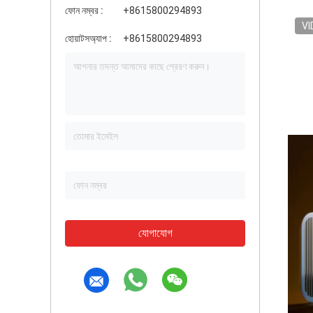
ফোন নম্বর :
+8615800294893
VI
হোয়াটসঅ্যাপ :
+8615800294893
যোগাযোগ