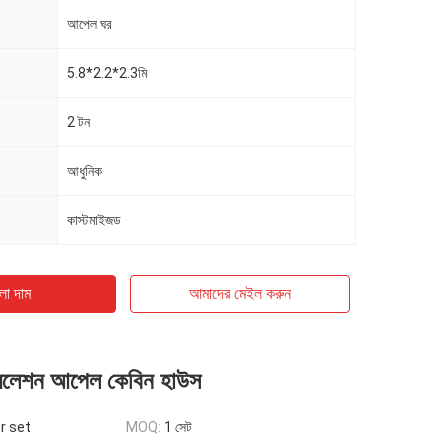
আপেল ঘর
5.8*2.2*2.3মি
2 টন
আধুনিক
কাস্টমাইজড
ো দাম
আমাদের মেইল ​​করুন
যুলেশন আপেল কেবিন হাউস
r set
MOQ:
1 সেট