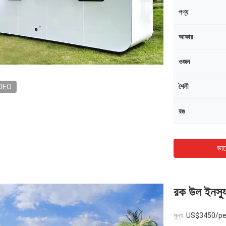
পণ্য
আকার
ওজন
শৈলী
DEO
রঙ
ভাল
রক উল ইনস্
মূল্য:
US$3450/pe