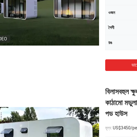
ওজন
শৈলী
DEO
রঙ
ভাল
বিলাসবহুল ক্
কাঠামো মডুলা
পড হাউস
মূল্য:
US$3450/pe