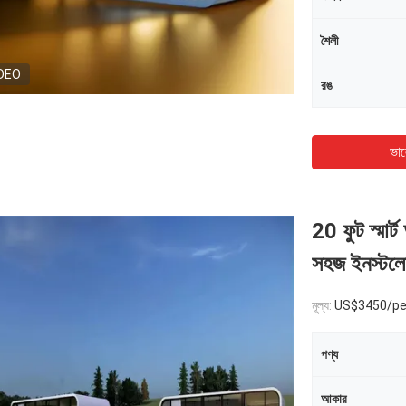
শৈলী
DEO
রঙ
ভাল
20 ফুট স্মার
সহজ ইনস্টল
মূল্য:
US$3450/pe
পণ্য
আকার