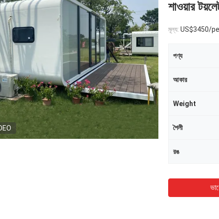
শাওয়ার টয়লে
মূল্য:
US$3450/pe
পণ্য
আকার
Weight
শৈলী
DEO
রঙ
ভাল