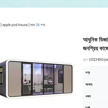
র্ড [ apple pod house ] ম্যাচ
36
পণ্য.
আধুনিক ডিজ
জনপ্রিয় কাজ
মূল্য:
US$3450/pe
পণ্য
আকার
ওজন