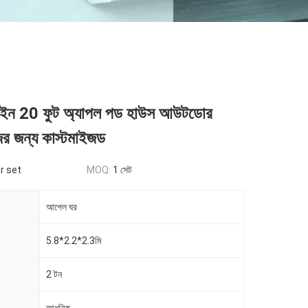
াইন 20 ফুট অ্যাপল পড হাউস আউটডোর
ের জন্য কাস্টমাইজড
r set
MOQ:
1 সেট
আপেল ঘর
5.8*2.2*2.3মি
2 টন