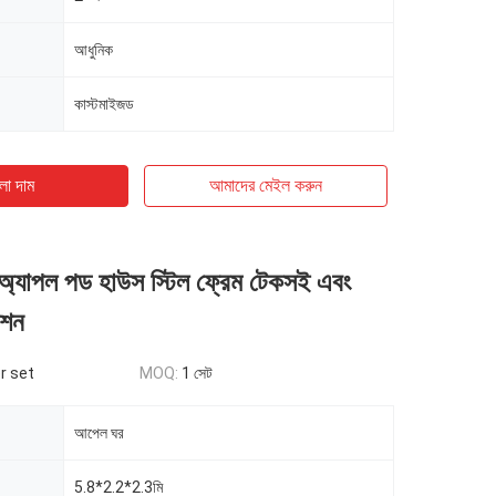
আধুনিক
কাস্টমাইজড
ো দাম
আমাদের মেইল ​​করুন
্ট অ্যাপল পড হাউস স্টিল ফ্রেম টেকসই এবং
েশন
r set
MOQ:
1 সেট
আপেল ঘর
5.8*2.2*2.3মি