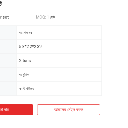
ট
r set
MOQ:
1 সেট
আপেল ঘর
5.8*2.2*2.3মি
2 tons
আধুনিক
কাস্টমাইজড
ো দাম
আমাদের মেইল ​​করুন