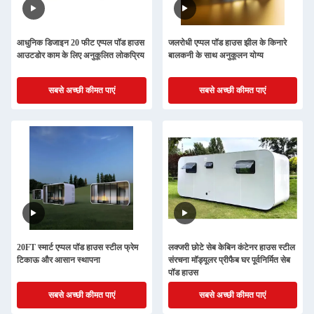
आधुनिक डिजाइन 20 फीट एप्पल पॉड हाउस
जलरोधी एप्पल पॉड हाउस झील के किनारे
आउटडोर काम के लिए अनुकूलित लोकप्रिय
बालकनी के साथ अनुकूलन योग्य
सबसे अच्छी कीमत पाएं
सबसे अच्छी कीमत पाएं
20FT स्मार्ट एप्पल पॉड हाउस स्टील फ्रेम
लक्जरी छोटे सेब केबिन कंटेनर हाउस स्टील
टिकाऊ और आसान स्थापना
संरचना मॉड्यूलर प्रीफैब घर पूर्वनिर्मित सेब
पॉड हाउस
सबसे अच्छी कीमत पाएं
सबसे अच्छी कीमत पाएं