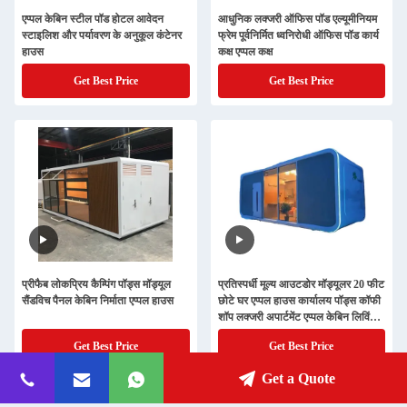
एप्पल केबिन स्टील पॉड होटल आवेदन
आधुनिक लक्जरी ऑफिस पॉड एल्यूमीनियम
स्टाइलिश और पर्यावरण के अनुकूल कंटेनर
फ्रेम पूर्वनिर्मित ध्वनिरोधी ऑफिस पॉड कार्य
हाउस
कक्ष एप्पल कक्ष
Get Best Price
Get Best Price
प्रीफैब लोकप्रिय कैम्पिंग पॉड्स मॉड्यूल
प्रतिस्पर्धी मूल्य आउटडोर मॉड्यूलर 20 फीट
सैंडविच पैनल केबिन निर्माता एप्पल हाउस
छोटे घर एप्पल हाउस कार्यालय पॉड्स कॉफी
शॉप लक्जरी अपार्टमेंट एप्पल केबिन लिविंग
हाउस
Get Best Price
Get Best Price
Get a Quote