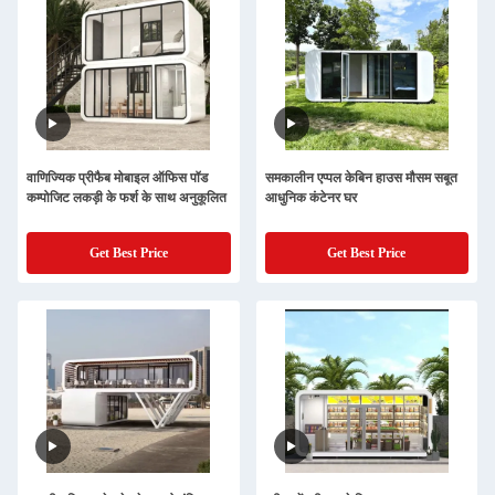
वाणिज्यिक प्रीफैब मोबाइल ऑफिस पॉड
समकालीन एप्पल केबिन हाउस मौसम सबूत
कम्पोजिट लकड़ी के फर्श के साथ अनुकूलित
आधुनिक कंटेनर घर
Get Best Price
Get Best Price