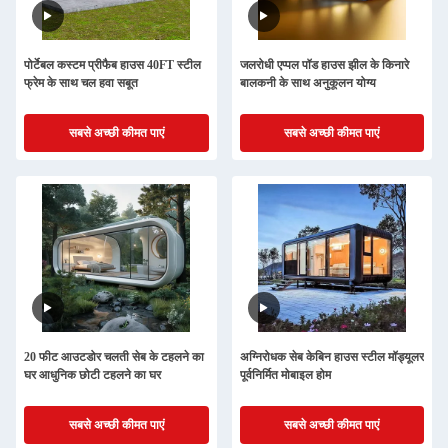
पोर्टेबल कस्टम प्रीफैब हाउस 40FT स्टील
जलरोधी एप्पल पॉड हाउस झील के किनारे
फ्रेम के साथ चल हवा सबूत
बालकनी के साथ अनुकूलन योग्य
सबसे अच्छी कीमत पाएं
सबसे अच्छी कीमत पाएं
20 फीट आउटडोर चलती सेब के टहलने का
अग्निरोधक सेब केबिन हाउस स्टील मॉड्यूलर
घर आधुनिक छोटी टहलने का घर
पूर्वनिर्मित मोबाइल होम
सबसे अच्छी कीमत पाएं
सबसे अच्छी कीमत पाएं