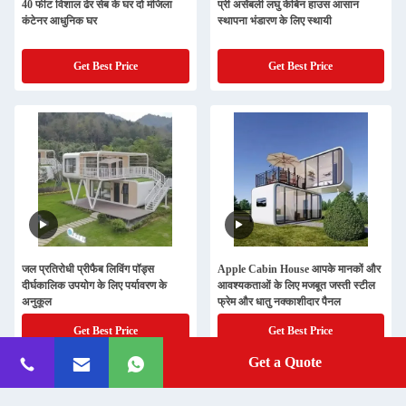
40 फीट विशाल ढेर सेब के घर दो मंजिला
प्री असेंबली लघु केबिन हाउस आसान
कंटेनर आधुनिक घर
स्थापना भंडारण के लिए स्थायी
Get Best Price
Get Best Price
जल प्रतिरोधी प्रीफैब लिविंग पॉड्स
Apple Cabin House आपके मानकों और
दीर्घकालिक उपयोग के लिए पर्यावरण के
आवश्यकताओं के लिए मजबूत जस्ती स्टील
अनुकूल
फ्रेम और धातु नक्काशीदार पैनल
Get Best Price
Get Best Price
Get a Quote