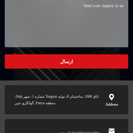
ارسال
اتاق 1608، ساختمان 8، توليد Tongxin شماره 1، شهر Shiji،
منطقه Panyu، گوانگژو، چين
Address