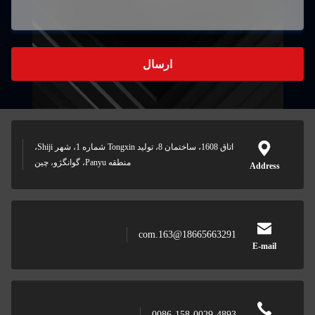
ارسال
اتاق 1608، ساختمان 8، توليد Tongxin شماره 1، شهر Shiji،
منطقه Panyu، گوانگژو، چين
Address
18665663291@163.com
E-mail
0086-158-0029-4893