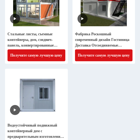
Стальные листы, съемные
Фабрика Роскошный
контейнеры, дом, сэндвич-
современный дизайн Гостиница
панель, конвертированные
Доставка Отсоединяемые
контейнеры
контейнерные дома Малые
Получите самую лучшую цену
Получите самую лучшую цену
жилые дома
Водоустойчивый подвижный
контейнерный дом с
предварительным изготовлением