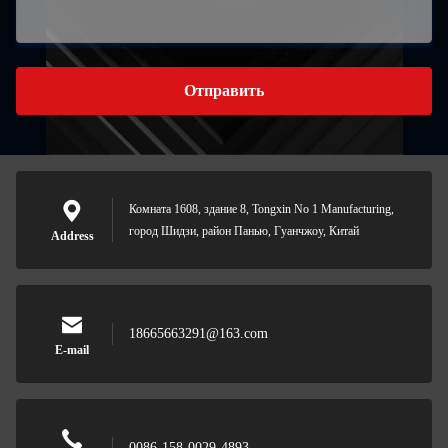
Отправить
Комната 1608, здание 8, Tongxin No 1 Manufacturing,
город Шидзи, район Панью, Гуанчжоу, Китай
Address
18665663291@163.com
E-mail
0086-158-0029-4893