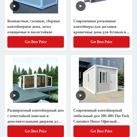
Компактные, съемные, сборные
Современные роскошные
контейнерные дома, легко
контейнеры для доставки
очищаемые и пылестойкие
крошечные дома для бутиков и
кафе
Get Best Price
Get Best Price
Расширяемый контейнерный дом
Современный контейнерный
с огнестойкой панелью и
мобильный дом 20ft 40ft Flat Pack
дополнительными дверями для
Container House Офисный
требований клиента
комнатный офис Готовый Prefab
Get Best Price
Get Best Price
двухэтажный контейнерный дом