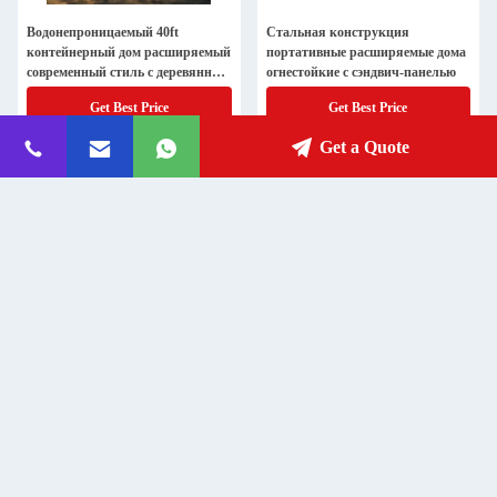
Водонепроницаемый 40ft
Стальная конструкция
контейнерный дом расширяемый
портативные расширяемые дома
современный стиль с деревянным
огнестойкие с сэндвич-панелью
полом
Get Best Price
Get Best Price
Get a Quote
Роскошный 20 30 40ft Shipping
Оптовые Премиум Сборные
Container House Модульные дома
Контейнерные Дома Устойчивые
Расширяемые квартиры
Плоские Упаковки Доставка
Складные дома Контейнеры
Домой
Get Best Price
Get Best Price