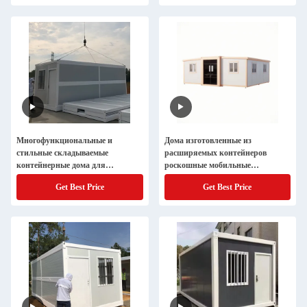
Многофункциональные и
Дома изготовленные из
стильные складываемые
расширяемых контейнеров
контейнерные дома для
роскошные мобильные
различных условий
водонепроницаемые и
Get Best Price
Get Best Price
пылезащитные