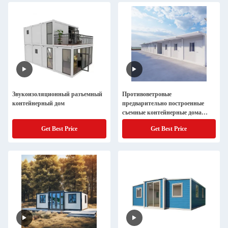
Звукоизоляционный разъемный
Противоветровые
контейнерный дом
предварительно построенные
съемные контейнерные дома
Строительство больницы
Get Best Price
Get Best Price