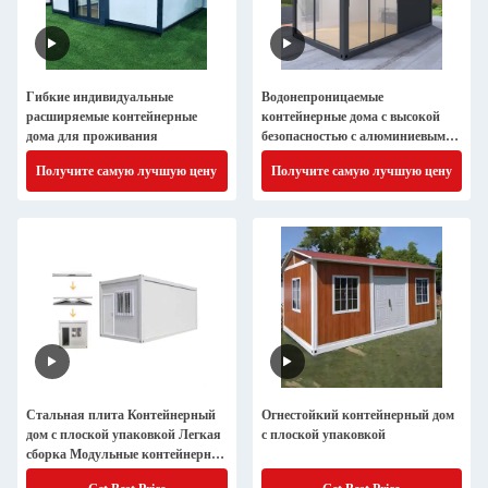
Гибкие индивидуальные
Водонепроницаемые
расширяемые контейнерные
контейнерные дома с высокой
дома для проживания
безопасностью с алюминиевыми
раздвижными дверями
Получите самую лучшую цену
Получите самую лучшую цену
Стальная плита Контейнерный
Огнестойкий контейнерный дом
дом с плоской упаковкой Легкая
с плоской упаковкой
сборка Модульные контейнерные
дома для доставки