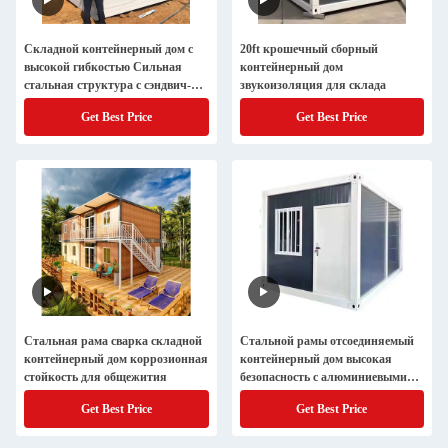
Складной контейнерный дом с
20ft крошечный сборный
высокой гибкостью Сильная
контейнерный дом
стальная структура с сэндвич-
звукоизоляция для склада
панелью из каменной шерсти для
Get Best Price
Get Best Price
универсального дизайна
Стальная рама сварка складной
Стальной рамы отсоединяемый
контейнерный дом коррозионная
контейнерный дом высокая
стойкость для общежития
безопасность с алюминиевыми
раздвижной дверью
Get Best Price
Get Best Price