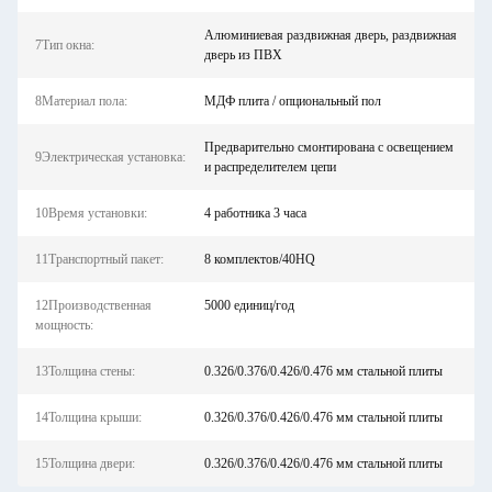
Алюминиевая раздвижная дверь, раздвижная
7Тип окна:
дверь из ПВХ
8Материал пола:
МДФ плита / опциональный пол
Предварительно смонтирована с освещением
9Электрическая установка:
и распределителем цепи
10Время установки:
4 работника 3 часа
11Транспортный пакет:
8 комплектов/40HQ
12Производственная
5000 единиц/год
мощность:
13Толщина стены:
0.326/0.376/0.426/0.476 мм стальной плиты
14Толщина крыши:
0.326/0.376/0.426/0.476 мм стальной плиты
15Толщина двери:
0.326/0.376/0.426/0.476 мм стальной плиты