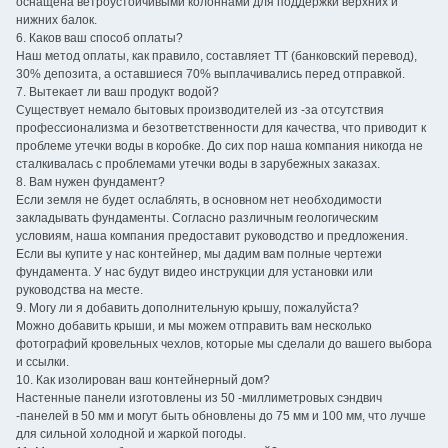
оснащена ветроустойчивыми колоннами для поддержки верхних и
нижних балок.
6. Каков ваш способ оплаты?
Наш метод оплаты, как правило, составляет TT (банковский перевод),
30% депозита, а оставшиеся 70% выплачивались перед отправкой.
7. Вытекает ли ваш продукт водой?
Существует немало бытовых производителей из -за отсутствия
профессионализма и безответственности для качества, что приводит к
проблеме утечки воды в коробке. До сих пор наша компания никогда не
сталкивалась с проблемами утечки воды в зарубежных заказах.
8. Вам нужен фундамент?
Если земля не будет ослаблять, в основном нет необходимости
закладывать фундаменты. Согласно различным геологическим
условиям, наша компания предоставит руководство и предложения.
Если вы купите у нас контейнер, мы дадим вам полные чертежи
фундамента. У нас будут видео инструкции для установки или
руководства на месте.
9. Могу ли я добавить дополнительную крышу, пожалуйста?
Можно добавить крыши, и мы можем отправить вам несколько
фотографий кровельных чехлов, которые мы сделали до вашего выбора
и ссылки.
10. Как изолирован ваш контейнерный дом?
Настенные панели изготовлены из 50 -миллиметровых сэндвич
-панелей в 50 мм и могут быть обновлены до 75 мм и 100 мм, что лучше
для сильной холодной и жаркой погоды.