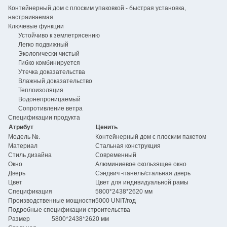
Контейнерный дом с плоским упаковкой - быстрая установка,
настраиваемая
Ключевые функции
Устойчиво к землетрясению
Легко подвижный
Экологически чистый
Гибко комбинируется
Утечка доказательства
Влажный доказательство
Теплоизоляция
Водонепроницаемый
Сопротивление ветра
Спецификации продукта
Атрибут
Ценить
Модель №.
Контейнерный дом с плоским пакетом
Материал
Стальная конструкция
Стиль дизайна
Современный
Окно
Алюминиевое скользящее окно
Дверь
Сэндвич -панель/стальная дверь
Цвет
Цвет для индивидуальной рамы
Спецификация
5800*2438*2620 мм
Производственные мощности
5000 UNIT/год
Подробные спецификации строительства
Размер
5800*2438*2620 мм