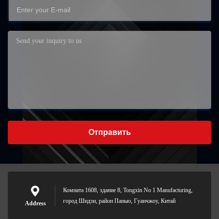
Отправить
Комната 1608, здание 8, Tongxin No 1 Manufacturing,
город Шидзи, район Панью, Гуанчжоу, Китай
Address