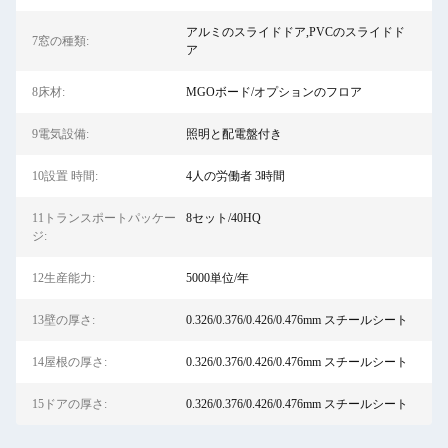
アルミのスライドドア,PVCのスライドド
7窓の種類:
ア
8床材:
MGOボード/オプションのフロア
9電気設備:
照明と配電盤付き
10設置 時間:
4人の労働者 3時間
11トランスポートパッケー
8セット/40HQ
ジ:
12生産能力:
5000単位/年
13壁の厚さ:
0.326/0.376/0.426/0.476mm スチールシート
14屋根の厚さ:
0.326/0.376/0.426/0.476mm スチールシート
15ドアの厚さ:
0.326/0.376/0.426/0.476mm スチールシート