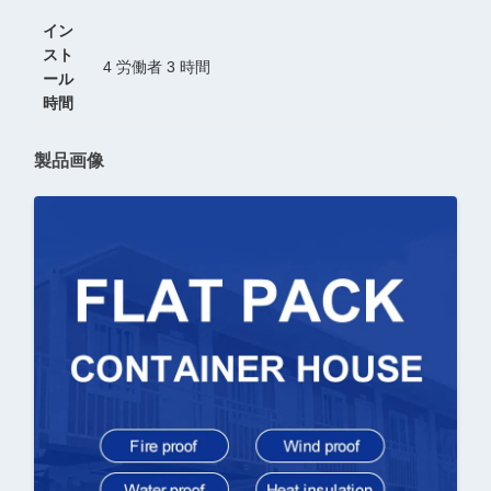
イン
スト
4 労働者 3 時間
ール
時間
製品画像