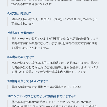
性のある柱で装備されています.
6お支払い方法は?
当社の支払い方法は,一般的にTT (送金),30%の預金,残りの70%は出
荷前に支払います.
7製品から水漏れは?
国内メーカーも数多くいますが 専門性の欠如と品質の無責任により
箱内の水漏れが問題になっています当社は海外の注文で水漏れ問題
を経験したことがありません.
8基礎が必要ですか?
土地が沈まない場合,基本的には基礎を敷く必要はありません. 異なる
地質条件に応じて,私たちの会社は指導と提案を提供します.コンテナ
を買ったら設置のビデオ説明や現場案内も用意しています
9屋根を追加してもいいですか?
屋根も追加できます 屋根ケースの写真も送って下さい
10コンテナハウスはどのように隔熱されていますか?
壁パネルは50mmの岩毛サンドイッチパネルで作られ,75mmと
100mmの厚さにアップグレードすることができます. これは極端な