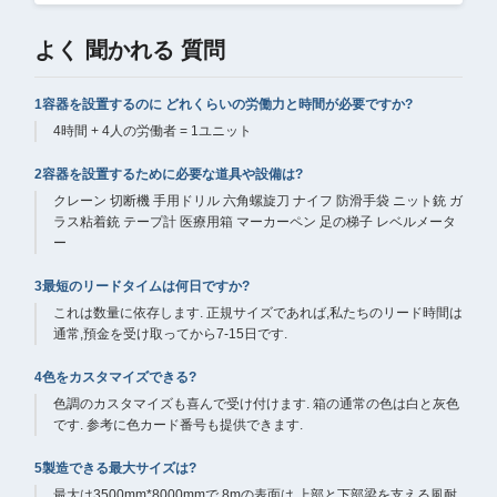
よく 聞かれる 質問
1容器を設置するのに どれくらいの労働力と時間が必要ですか?
4時間 + 4人の労働者 = 1ユニット
2容器を設置するために必要な道具や設備は?
クレーン 切断機 手用ドリル 六角螺旋刀 ナイフ 防滑手袋 ニット銃 ガ
ラス粘着銃 テープ計 医療用箱 マーカーペン 足の梯子 レベルメータ
ー
3最短のリードタイムは何日ですか?
これは数量に依存します. 正規サイズであれば,私たちのリード時間は
通常,預金を受け取ってから7-15日です.
4色をカスタマイズできる?
色調のカスタマイズも喜んで受け付けます. 箱の通常の色は白と灰色
です. 参考に色カード番号も提供できます.
5製造できる最大サイズは?
最大は3500mm*8000mmで,8mの表面は,上部と下部梁を支える風耐