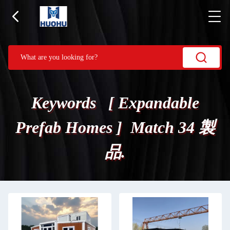
Keywords [ Expandable
Prefab Homes ] Match 34 製
品.