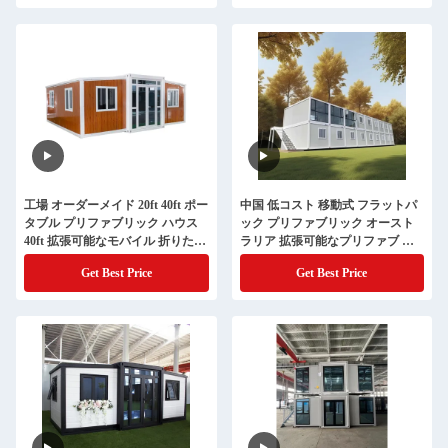
工場 オーダーメイド 20ft 40ft ポー
中国 低コスト 移動式 フラットパ
タブル プリファブリック ハウス
ック プリファブリック オースト
40ft 拡張可能なモバイル 折りたた
ラリア 拡張可能なプリファブ モ
みコンテナ プリファブリック ハ
ジュラコンテナ 家/家 売る 高級品
Get Best Price
Get Best Price
ウス オーストラリア