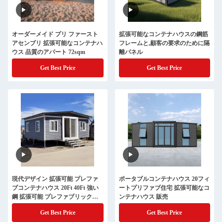
オーダーメイド プリ ファースト
拡張可能なコンテナハウスの鋼筋
アセンブリ 拡張可能なコンテナハ
フレームと,顧客の要求のために隔
ウス 品質のアパート 72sqm
離パネル
Get Best Price
Get Best Price
現代デザイン 拡張可能 プレファ
ポータブルコンテナハウス 20フィ
ブコンテナハウス 20Ft 40Ft 強い
ートプリファブ住宅 拡張可能なコ
鋼 拡張可能 プレファブリックホ
ンテナハウス 販売
ーム 拡張可能 家 販売
Get Best Price
Get Best Price