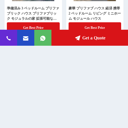
準備済み 3 ベッドルーム プリファ
豪華 プリファブ ハウス 経済 携帯
ブリック ハウス プリファブリッ
2 ベッドルーム リビング ミニホー
ク モジュラルの家 拡張可能なコ
ム モジュール ハウス
ンテナハウス 小さな家
Get Best Price
Get Best Price
Get a Quote
20Ft 40Ft 新しいデザイン プリフ
中国 20ft 40ft プリファブ モバイル
ァブリック 豪華 拡張可能なコン
3 in 1 折りたたむ式プリファブリ
テナハウス プリファブ 携帯型 家
ックホーム 折りたたむ式コンテナ
庭用 浴室とキッチン
2室1ホールで拡張可能な家
Get Best Price
Get Best Price