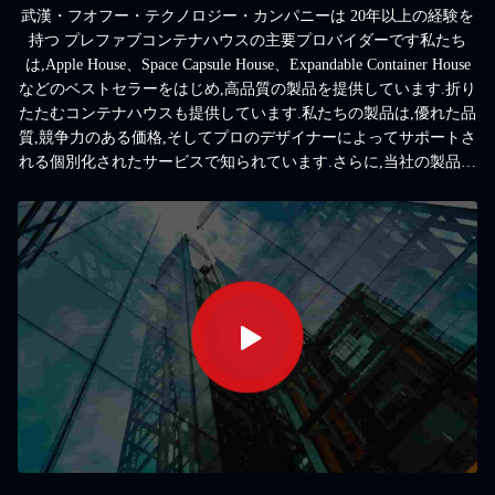
武漢・フオフー・テクノロジー・カンパニーは 20年以上の経験を
持つ プレファブコンテナハウスの主要プロバイダーです私たち
は,Apple House、Space Capsule House、Expandable Container House
などのベストセラーをはじめ,高品質の製品を提供しています.折り
たたむコンテナハウスも提供しています.私たちの製品は,優れた品
質,競争力のある価格,そしてプロのデザイナーによってサポートさ
れる個別化されたサービスで知られています.さらに,当社の製品は
住宅、オフィスビル、一時的な住居、病院、災害支援避難所、高
級リゾートホテルを含む様々な分野に広く適用されています.ウハ
ン・フオフー・テクノロジー・カンパニーのビジョンは 世界をつ
なぎ,家庭を大切にすることですより良く快適な生活環境を創造す
ることを目指しています暖かさと配慮が 隅々まで感じられる場所
製品に興味があるか,カスタマイズされたソリューションが必要な
場合は,私達に連絡してください.武漢・フオフー・テクノロジー・
カンパニーは 皆様と共に 明るい未来を築くことを期待していま
す!...