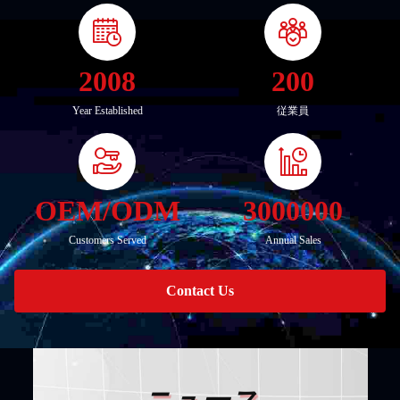
2008
200
Year Established
従業員
OEM/ODM
3000000
Customers Served
Annual Sales
Contact Us