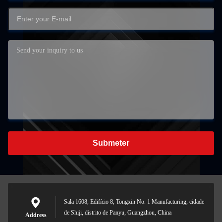
Submeter
Sala 1608, Edifício 8, Tongxin No. 1 Manufacturing, cidade
de Shiji, distrito de Panyu, Guangzhou, China
Address