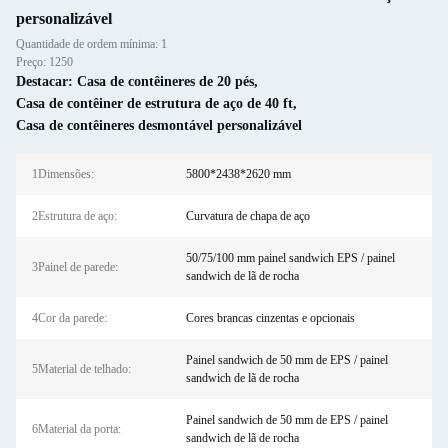
personalizável
Quantidade de ordem mínima: 1
Preço: 1250
Destacar:
Casa de contêineres de 20 pés
,
Casa de contêiner de estrutura de aço de 40 ft
,
Casa de contêineres desmontável personalizável
1Dimensões:
5800*2438*2620 mm
2Estrutura de aço:
Curvatura de chapa de aço
50/75/100 mm painel sandwich EPS / painel
3Painel de parede:
sandwich de lã de rocha
4Cor da parede:
Cores brancas cinzentas e opcionais
Painel sandwich de 50 mm de EPS / painel
5Material de telhado:
sandwich de lã de rocha
Painel sandwich de 50 mm de EPS / painel
6Material da porta:
sandwich de lã de rocha