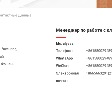
 Контактные Данные
Менеджер по работе с к
Ms. alyssa
ufacturing,
Телефон :
+86158002948
тай
WhatsApp :
+86158002948
од Фошань
WeChat :
+86158002948
Электронная
18665663291@
почта :