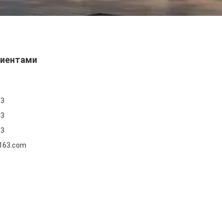
лиентами
93
93
93
163.com