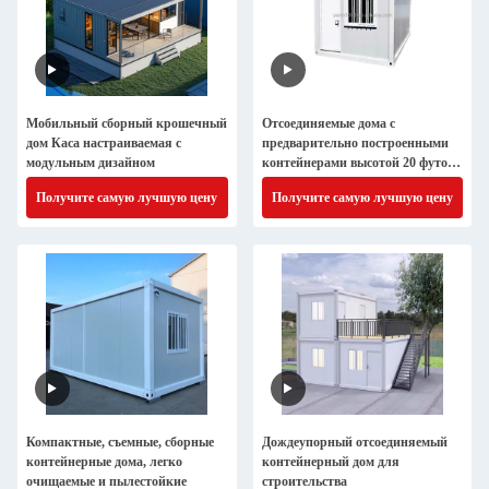
Мобильный сборный крошечный
Отсоединяемые дома с
дом Каса настраиваемая с
предварительно построенными
модульным дизайном
контейнерами высотой 20 футов,
огнеупорные и защищенные от
Получите самую лучшую цену
Получите самую лучшую цену
погодных условий.
Компактные, съемные, сборные
Дождеупорный отсоединяемый
контейнерные дома, легко
контейнерный дом для
очищаемые и пылестойкие
строительства