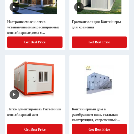
Настраиваемые и легко
Громкоизоляция Контейнеры
устанавливаемые расширяемые
для хранения
контейнерные дома с
алюминиевыми раздвижными
Get Best Price
Get Best Price
дверями
Легко демонтировать Разъемный
Контейнерный дом в
контейнерный дом
разобранном виде, стальная
конструкция, современный
дизайн, быстрая установка
Get Best Price
Get Best Price