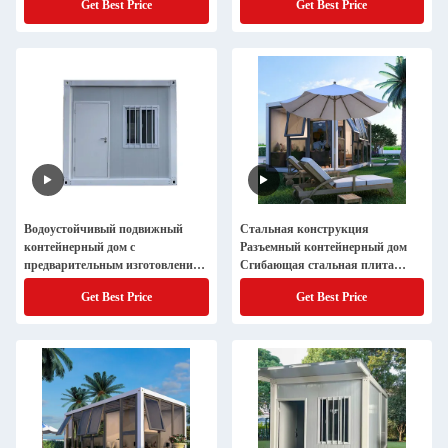
Get Best Price
Get Best Price
Водоустойчивый подвижный
Стальная конструкция
контейнерный дом с
Разъемный контейнерный дом
предварительным изготовлением
Сгибающая стальная плита
для склада
Маленький контейнерный дом
Get Best Price
Get Best Price