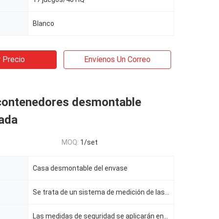
Blanco
 Precio
Envíenos Un Correo
contenedores desmontable
zada
MOQ:
1/set
Casa desmontable del envase
Se trata de un sistema de medición de las emisiones de gases de efecto invernadero
Las medidas de seguridad se aplicarán en el caso de los vehículos de las categorías M1 y M2.