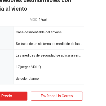
enedores desmontables con
ia al viento
MOQ:
1/set
Casa desmontable del envase
Se trata de un sistema de medición de las emisiones de gases de efecto invernadero
Las medidas de seguridad se aplicarán en el caso de los vehículos de las categorías M1 y M2.
17 juegos/40 HQ
de color blanco
 Precio
Envíenos Un Correo