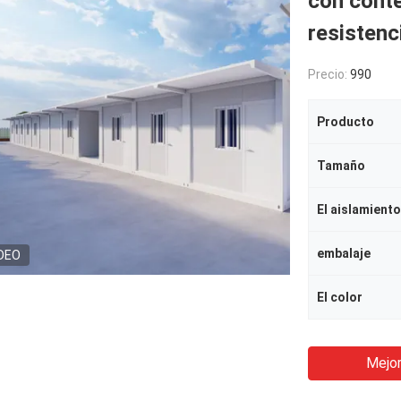
con cont
resistenc
Precio:
990
Producto
Tamaño
El aislamiento
embalaje
DEO
El color
Mejor