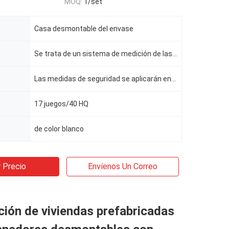
MOQ:
1/set
Casa desmontable del envase
Se trata de un sistema de medición de las emisiones de gases de efecto invernadero
Las medidas de seguridad se aplicarán en el caso de los vehículos de las categorías M1 y M2.
17 juegos/40 HQ
de color blanco
 Precio
Envíenos Un Correo
ión de viviendas prefabricadas