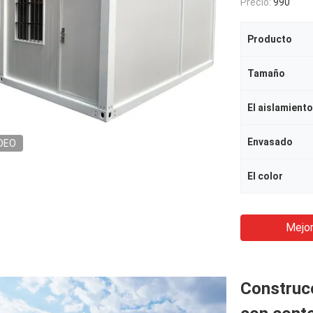
Precio:
990
Producto
Tamaño
El aislamiento
Envasado
DEO
El color
Mejor
Construcc