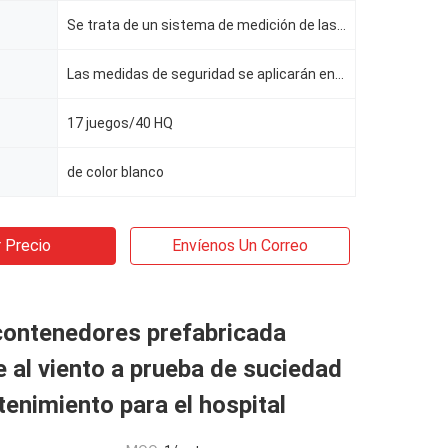
Se trata de un sistema de medición de las emisiones de gases de efecto invernadero
Las medidas de seguridad se aplicarán en el caso de los vehículos de las categorías M1 y M2.
17 juegos/40 HQ
de color blanco
 Precio
Envíenos Un Correo
contenedores prefabricada
e al viento a prueba de suciedad
tenimiento para el hospital