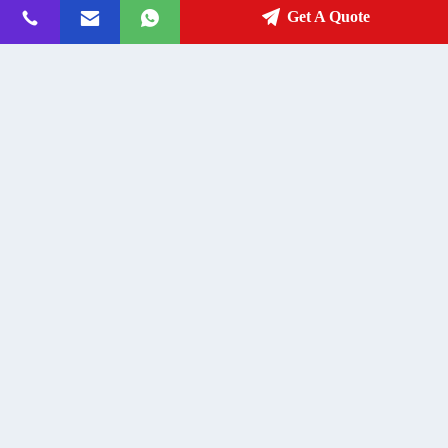
Get A Quote
Casa prefabricada de 3 dormitorios
Casa prefabricada de contenedores
casas modulares prefabricadas
de expansión con balcón para 3
casas de contenedores expandibles
dormitorios
casas pequeñas
Get Best Price
Get Best Price
el contacto