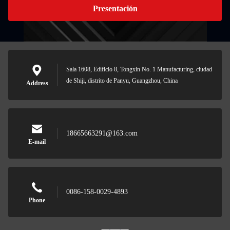
Presentación
Sala 1608, Edificio 8, Tongxin No. 1 Manufacturing, ciudad
de Shiji, distrito de Panyu, Guangzhou, China
Address
18665663291@163.com
E-mail
0086-158-0029-4893
Phone