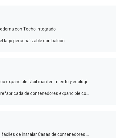
Moderna con Techo Integrado
del lago personalizable con balcón
Casa modular de aislamiento térmico expandible fácil mantenimiento y ecológico
Casa prefabricada de acero Casa prefabricada de contenedores expandible con baño y cocina
Casas de contenedores modulares fáciles de instalar Casas de contenedores prefabricadas ecológicas