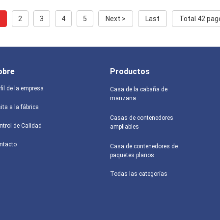
1
2
3
4
5
Next >
Last
Total 42 pag
obre
Productos
fil de la empresa
Casa de la cabaña de
manzana
ita a la fábrica
Casas de contenedores
ntrol de Calidad
ampliables
ntacto
Casa de contenedores de
paquetes planos
Todas las categorías