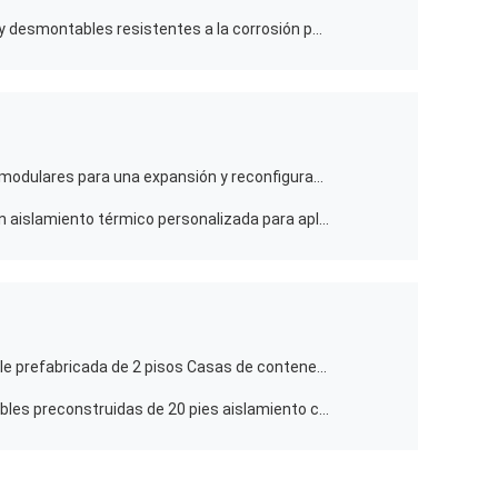
Casas de contenedores plegables y desmontables resistentes a la corrosión para uso al aire libre
Casas de contenedores plegables modulares para una expansión y reconfiguración flexibles
Casa de contenedores plegable con aislamiento térmico personalizada para aplicaciones versátiles
Casa de contenedores desmontable prefabricada de 2 pisos Casas de contenedores de almacenamiento personalizados
Casas de contenedores desmontables preconstruidas de 20 pies aislamiento contra incendios y resistencia a las intempéries