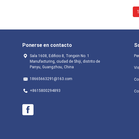
Ponerse en contacto
S
Sala 1608, Edificio 8, Tongxin No. 1
Per
Manufacturing, ciudad de Shiji, distrito de
Panyu, Guangzhou, China
Vis
18665663291@163.com
Co
+8615800294893
Co