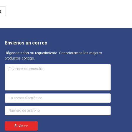
e
Envíenos un correo
Háganos saber su requerimiento. Conectaremos los mejores
productos contigo.
Envíe >>