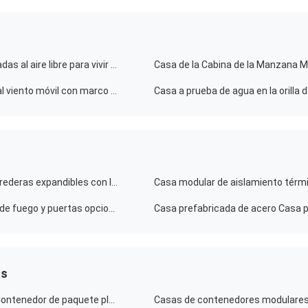
Diseño modular de 20 pies Pequeñas casas prefabricadas al aire libre para vivir y trabajar
Casa de la Cabina de la Manzana 
Casa prefabricada portátil a medida 40FT resistente al viento móvil con marco de acero
Casa a prueba de agua en la orilla 
Casas de contenedores de aluminio con ventanas correderas expandibles con luz natural led
Casa de contenedores expandible con panel a prueba de fuego y puertas opcionales para los requisitos del cliente
os
Contenedor de paquete plano moderno Casa de vida Contenedor de paquete plano personalizado de 20 pies