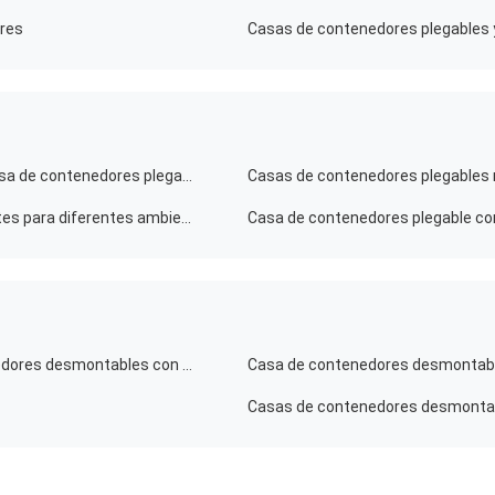
ores
Casa de contenedores plegable portátil y moderna Casa de contenedores plegable portátil compacta
Casas plegables de contenedores versátiles y elegantes para diferentes ambientes
Construcción de viviendas prefabricadas con contenedores desmontables con resistencia al viento