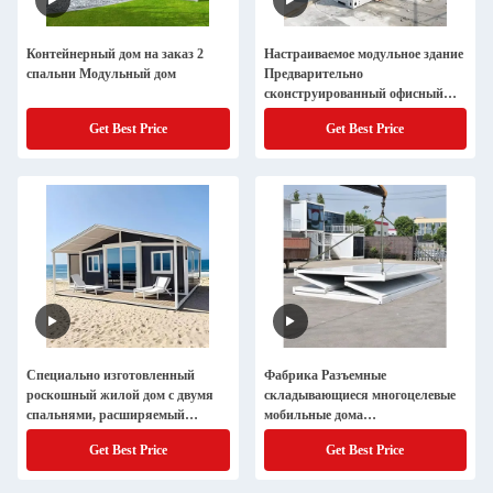
Контейнерный дом на заказ 2
Настраиваемое модульное здание
спальни Модульный дом
Предварительно
сконструированный офисный
дизайн Разъемный плоский
Get Best Price
Get Best Price
контейнерный дом
Специально изготовленный
Фабрика Разъемные
роскошный жилой дом с двумя
складывающиеся многоцелевые
спальнями, расширяемый
мобильные дома
контейнер
Префабрикованные контейнеры
Get Best Price
Get Best Price
Префабрикованные модульные
дома