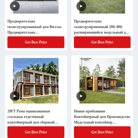
Предварительно
Предварительно
сконструированный дом Виллы
сконструированный 20ft 40ft
Предварительно
расширяющийся модульный дом
сконструированные современные
предварительно
Get Best Price
Get Best Price
дома Роскошный расширяемый
сконструированный
контейнерный дом
расширяемый контейнерный дом
20FT Рама оцинкованная
Новые прибывшие
стальная отделённый
Контейнерный дом Производство
контейнерный дом сборный
Модульный контейнер
модульный дом контейнер
Расширяемый сборный дом
Get Best Price
Get Best Price