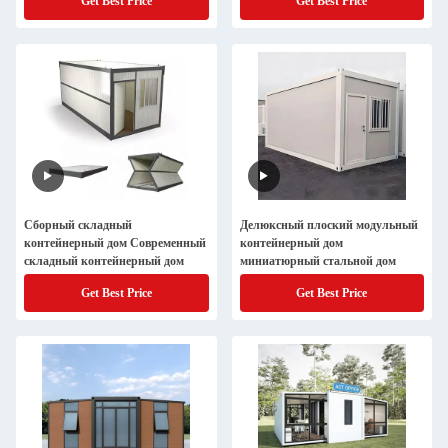
Get Best Price
Get Best Price
Сборный складный
Делюксный плоский модульный
контейнерный дом Современный
контейнерный дом
складный контейнерный дом
миниатюрный стальной дом
Get Best Price
Get Best Price