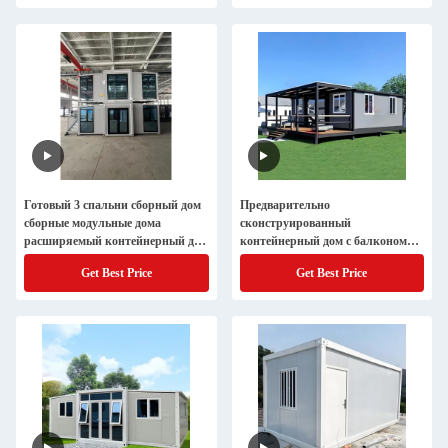
Готовый 3 спальни сборный дом
Предварительно
сборные модульные дома
сконструированный
расширяемый контейнерный дом
контейнерный дом с балконом
крошечные дома
для трех спален
Get Best Price
Get Best Price