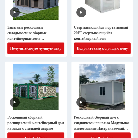
Заказные роскошные
Свертывающийся портативный
складываемые сборные
20FT свертывающийся
контейнерные дома
контейнерный дом
расширяемые сборные дома
Получите самую лучшую цену
Получите самую лучшую цену
Роскошный сборный
Роскошный сборный дом с
расширяемый контейнерный дом
сэндвичевой панелью Модульное
на заказ с стальной дверью
жилое здание Настраиваемый
Контейнерный дом