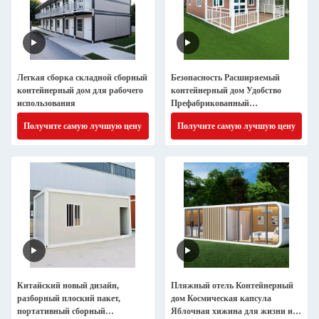
Легкая сборка складной сборный
Безопасность Расширяемый
контейнерный дом для рабочего
контейнерный дом Удобство
использования
Префабрикованный
контейнерный дом
Получите самую лучшую цену
Получите самую лучшую цену
Китайский новый дизайн,
Пляжный отель Контейнерный
разборный плоский пакет,
дом Космическая капсула
портативный сборный
Яблочная хижина для жизни и