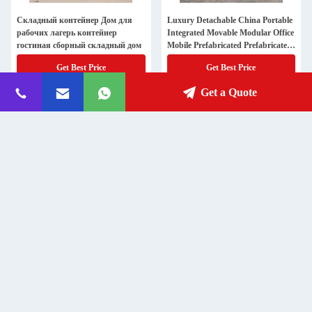
Складный контейнер Дом для
Luxury Detachable China Portable
рабочих лагерь контейнер
Integrated Movable Modular Office
гостиная сборный складный дом
Mobile Prefabricated Prefabricated
Container House (Луксовый
Get Best Price
Get Best Price
съемный китайский
портативный интегрированный
Get a Quote
подвижный модульный офис
мобильный сборный
контейнерный дом)
Легкая установка Плоская
Водоустойчивый подвижный
упаковка сборные контейнерные
контейнерный дом с
дома для больницы
предварительным изготовлением
для склада
Get Best Price
Get Best Price