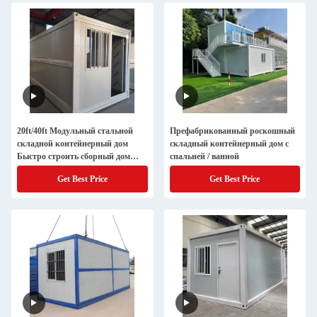
20ft/40ft Модульный стальной
Префабрикованный роскошный
складной контейнерный дом
складный контейнерный дом с
Быстро строить сборный дом
спальней / ванной
Малый кемпинг складной
Get Best Price
Get Best Price
контейнерный офис