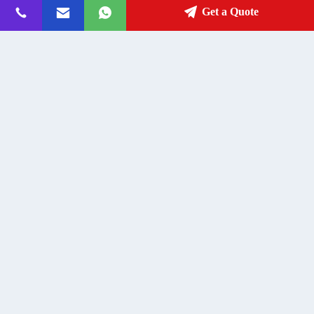
Get a Quote
Плоский контейнерный дом
20-футовый контейнерный дом в
Стальная конструкция
плоской упаковке, стальная
Современное офисное здание
конструкция, сборный
модульный
Get Best Price
Get Best Price
контакты