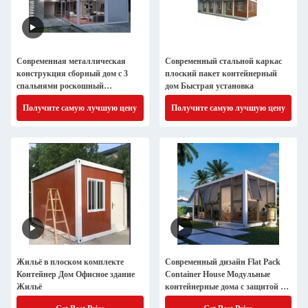
Современная металлическая
Современный стальной каркас
конструкция сборный дом с 3
плоский пакет контейнерный
спальнями роскошный
дом Быстрая установка
портативный плоский контейнер
Получите самую лучшую цену
Получите самую лучшую цену
дом
Жильё в плоском комплекте
Современный дизайн Flat Pack
Контейнер Дом Офисное здание
Container House Модульные
Жильё
контейнерные дома с защитой от
влаги