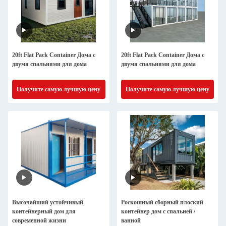
20ft Flat Pack Container Дома с
20ft Flat Pack Container Дома с
двумя спальнями для дома
двумя спальнями для дома
Получите самую лучшую цену
Получите самую лучшую цену
Высочайший устойчивый
Роскошный сборный плоский
контейнерный дом для
контейнер дом с спальней /
современной жизни
ванной