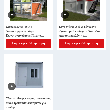
Σιδηρουργικό φύλλο
Εργοστάσιο Λούξυ Σύγχρονο
Αποσυναρμολογήσιμο
σχεδιασμό Ξενοδοχείο Ναυτιλία
Κωνσταντινούπολη Πίνακα
Αποσυναρμολόγητο
σάντουιτς Μετασκευασμένα
Κωνσταντινοχώρι Μικρές
Πάρτε την καλύτερη τιμή
Πάρτε την καλύτερη τιμή
εμπορευματοκιβώτια
κατοικίες Προετοιμασμένα σπίτια
Υδατοασθενής κινητός σκευωτικός
οίκος προκατασκευασμένος για
αποθήκη