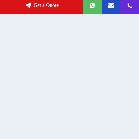
Get a Quote
خانه های قابل گسترش قابل ضربه 20
خانه های کانتینر مرسوم و قابل
فوت خانه های قابل گسترش مدرن
گسترش برای زندگی
لوکس
Get Best Price
Get Best Price
تماس