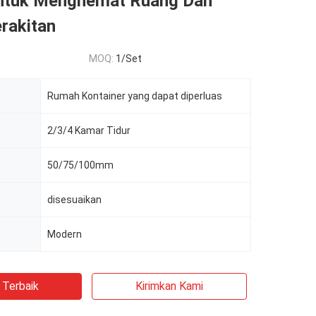
ntuk Menghemat Ruang Dan
rakitan
MOQ:
1/Set
Rumah Kontainer yang dapat diperluas
2/3/4 Kamar Tidur
50/75/100mm
disesuaikan
Modern
 Terbaik
Kirimkan Kami