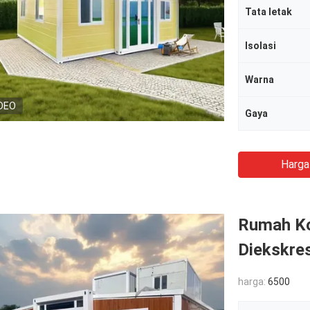
Tata letak
Isolasi
Warna
DEO
Gaya
Harga
Rumah Ko
Diekskre
harga:
6500