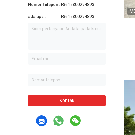
Nomor telepon :
+8615800294893
VI
ada apa :
+8615800294893
Kontak