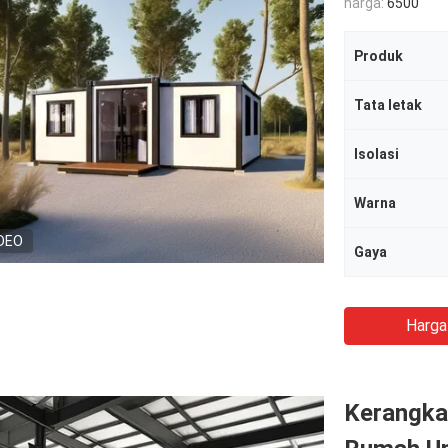
harga:
6500
Produk
Tata letak
Isolasi
Warna
DEO
Gaya
Harga
Kerangka 