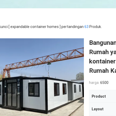
kunci [ expandable container homes ] pertandingan
63
Produk.
Bangunan 
Rumah ya
kontainer
Rumah Ka
harga:
6500
Product
Layout