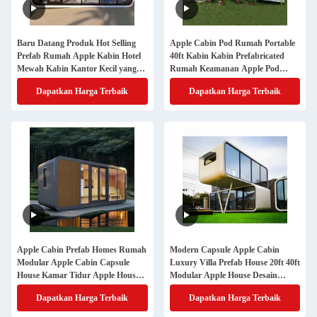
Baru Datang Produk Hot Selling
Apple Cabin Pod Rumah Portable
Prefab Rumah Apple Kabin Hotel
40ft Kabin Kabin Prefabricated
Mewah Kabin Kantor Kecil yang
Rumah Keamanan Apple Pod
Disesuaikan Apple Homes
Shower Toilet
Dapatkan Harga Terbaik
Dapatkan Harga Terbaik
Container
Apple Cabin Prefab Homes Rumah
Modern Capsule Apple Cabin
Modular Apple Cabin Capsule
Luxury Villa Prefab House 20ft 40ft
House Kamar Tidur Apple House
Modular Apple House Desain
Dengan Teras
Modern Kabin Baja Apple
Dapatkan Harga Terbaik
Dapatkan Harga Terbaik