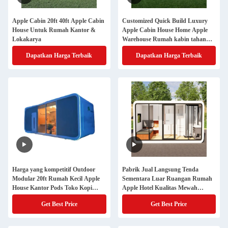
Apple Cabin 20ft 40ft Apple Cabin
Customized Quick Build Luxury
House Untuk Rumah Kantor &
Apple Cabin House Home Apple
Lokakarya
Warehouse Rumah kabin tahan
lama
Dapatkan Harga Terbaik
Dapatkan Harga Terbaik
Harga yang kompetitif Outdoor
Pabrik Jual Langsung Tenda
Modular 20ft Rumah Kecil Apple
Sementara Luar Ruangan Rumah
House Kantor Pods Toko Kopi
Apple Hotel Kualitas Mewah
Apartemen Mewah Apple Cabin
Taman Rumah Kaca Siap Dibuat
Get Best Price
Get Best Price
Rumah Tinggal
Kabin Apple