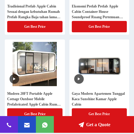
Tradisional Prefab Apple Cabin
Ekonomi Prefab Prefab Apple
Sesuai dengan kebutuhan Rumah
Cabin Container House
Prefab Rangka Baja tahan lama
Soundproof Ruang Pertemuan
Apple Camping House Apartemen
Apple Mini House Studio Booth
Get Best Price
Get Best Price
Berkualitas Tinggi
Kantor Work Pods
Modern 20FT Portable Apple
Gaya Modern Apartemen Tunggal
Cottage Outdoor Mobile
Kaca Sunshine Kamar Apple
Prefabricated Apple Cabin Rumah
Cabin
dengan dapur
Get Best Price
Get Best Price
Get a Quote