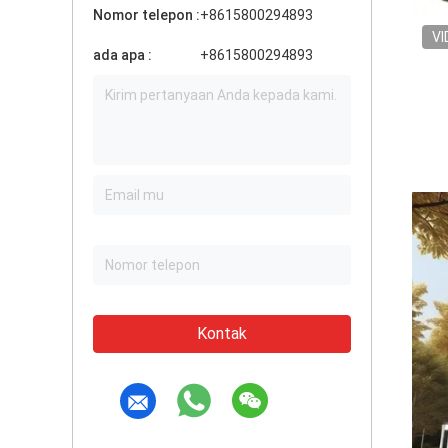
Nomor telepon :
+8615800294893
VI
ada apa :
+8615800294893
Kontak