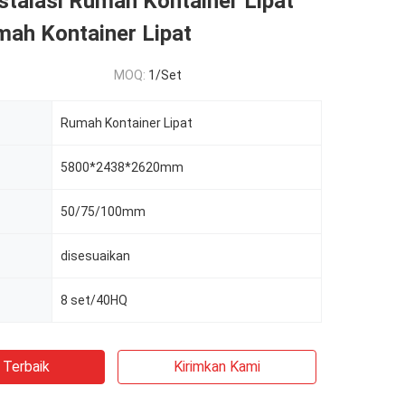
stalasi Rumah Kontainer Lipat
mah Kontainer Lipat
MOQ:
1/Set
Rumah Kontainer Lipat
5800*2438*2620mm
50/75/100mm
disesuaikan
8 set/40HQ
 Terbaik
Kirimkan Kami