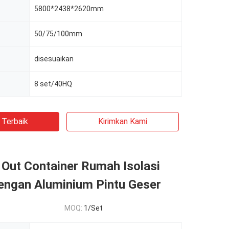
5800*2438*2620mm
50/75/100mm
disesuaikan
8 set/40HQ
 Terbaik
Kirimkan Kami
 Out Container Rumah Isolasi
engan Aluminium Pintu Geser
MOQ:
1/Set