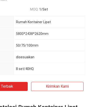
MOQ:
1/Set
Rumah Kontainer Lipat
5800*2438*2620mm
50/75/100mm
disesuaikan
8 set/40HQ
 Terbaik
Kirimkan Kami