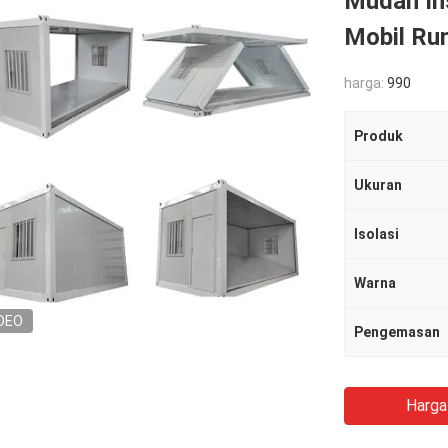
Mudah In
Mobil Ru
harga:
990
Produk
Ukuran
Isolasi
Warna
DEO
Pengemasan
Harga