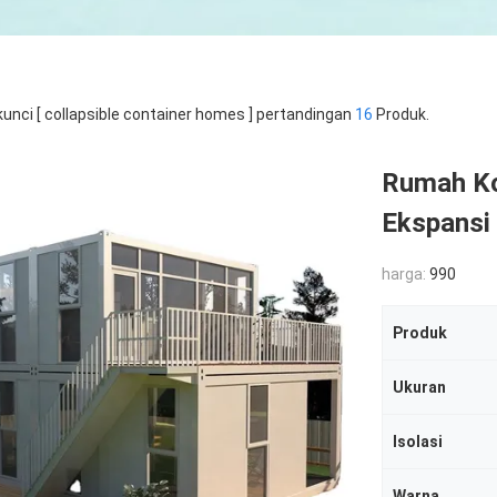
kunci [ collapsible container homes ] pertandingan
16
Produk.
Rumah Ko
Ekspansi 
harga:
990
Produk
Ukuran
Isolasi
Warna