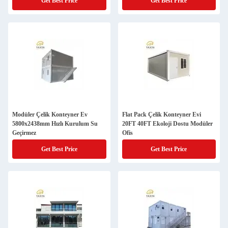
Get Best Price
Get Best Price
Modüler Çelik Konteyner Ev
Flat Pack Çelik Konteyner Evi
5800x2438mm Hızlı Kurulum Su
20FT 40FT Ekoloji Dostu Modüler
Geçirmez
Ofis
Get Best Price
Get Best Price