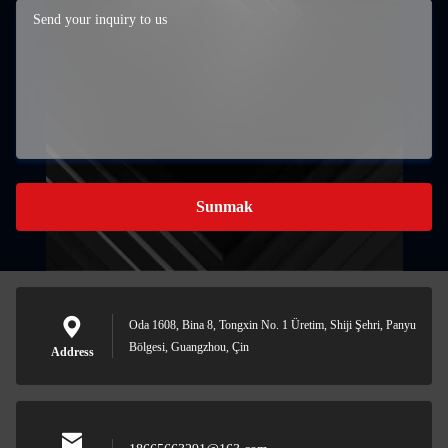
Sunmak
Oda 1608, Bina 8, Tongxin No. 1 Üretim, Shiji Şehri, Panyu
Bölgesi, Guangzhou, Çin
Address