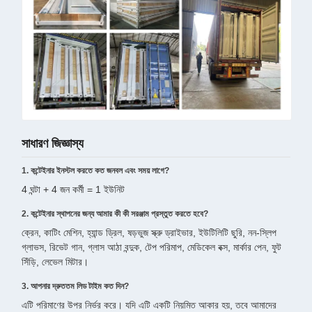
সাধারণ জিজ্ঞাস্য
1. কন্টেইনার ইনস্টল করতে কত জনবল এবং সময় লাগে?
4 ঘন্টা + 4 জন কর্মী = 1 ইউনিট
2. কন্টেইনার স্থাপনের জন্য আমার কী কী সরঞ্জাম প্রস্তুত করতে হবে?
ক্রেন, কাটিং মেশিন, হ্যান্ড ড্রিল, ষড়ভুজ স্ক্রু ড্রাইভার, ইউটিলিটি ছুরি, নন-স্লিপ
গ্লাভস, রিভেট গান, গ্লাস আঠা বন্দুক, টেপ পরিমাপ, মেডিকেল বক্স, মার্কার পেন, ফুট
সিঁড়ি, লেভেল মিটার।
3. আপনার দ্রুততম লিড টাইম কত দিন?
এটি পরিমাণের উপর নির্ভর করে। যদি এটি একটি নিয়মিত আকার হয়, তবে আমাদের