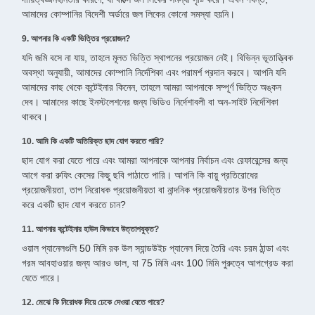
আমাদের কোম্পানির বিদেশী অর্ডারে জল লিকের কোনো সমস্যা হয়নি।
9. আপনার কি একটি ভিত্তির প্রয়োজন?
যদি জমি বসে না যায়, তাহলে মূলত ভিত্তি স্থাপনের প্রয়োজন নেই। বিভিন্ন ভূতাত্ত্বিক
অবস্থা অনুযায়ী, আমাদের কোম্পানি নির্দেশিকা এবং পরামর্শ প্রদান করবে। আপনি যদি
আমাদের কাছ থেকে কন্টেইনার কিনেন, তাহলে আমরা আপনাকে সম্পূর্ণ ভিত্তি অঙ্কন
দেব। আমাদের কাছে ইনস্টলেশনের জন্য ভিডিও নির্দেশাবলী বা অন-সাইট নির্দেশিকা
থাকবে।
10. আমি কি একটি অতিরিক্ত ছাদ যোগ করতে পারি?
ছাদ যোগ করা যেতে পারে এবং আমরা আপনাকে আপনার নির্বাচন এবং রেফারেন্সের জন্য
আগে করা রুফিং কেসের কিছু ছবি পাঠাতে পারি। আপনি কি বায়ু প্রতিরোধের
প্রয়োজনীয়তা, তাপ নিরোধক প্রয়োজনীয়তা বা নান্দনিক প্রয়োজনীয়তার উপর ভিত্তি
করে একটি ছাদ যোগ করতে চান?
11. আপনার কন্টেইনার হাউস কিভাবে উত্তাপযুক্ত?
ওয়াল প্যানেলগুলি 50 মিমি রক উল স্যান্ডউইচ প্যানেল দিয়ে তৈরি এবং চরম ঠান্ডা এবং
গরম আবহাওয়ার জন্য আরও ভাল, যা 75 মিমি এবং 100 মিমি পুরুত্বে আপগ্রেড করা
যেতে পারে।
12. মেঝে কি নিরোধক দিয়ে ঢেকে দেওয়া যেতে পারে?