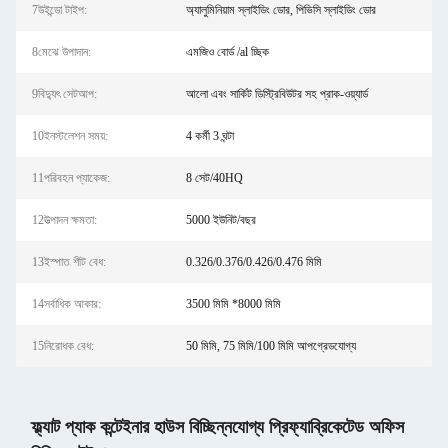
7উইন্ডো টাইপ:
অ্যালুমিনিয়াম স্লাইডিং ডোর, পিভিসি স্লাইডিং ডোর
8মেঝে উপাদান:
এমজিও বোর্ড /al চ্ছিক
9বিদ্যুৎ সেটআপ:
আলো এবং সার্কিট ডিস্ট্রিবিউটর সহ প্রাক-ওয়্যার্ড
10ইনস্টলেশন সময়:
4 কর্মী 3 ঘন্টা
11পরিবহন প্যাকেজ:
8 সেট/40HQ
12উত্পাদন ক্ষমতা:
5000 ইউনিট/বছর
13ইস্পাত শীট বেধ:
0.326/0.376/0.426/0.476 মিমি
14সর্বাধিক আকার:
3500 মিমি *8000 মিমি
15নিরোধক বেধ:
50 মিমি, 75 মিমি/100 মিমি আপগ্রেডযোগ্য
ফ্ল্যাট প্যাক কন্টেইনার হাউস বিচ্ছিন্নযোগ্য প্রিফ্যাব্রিকেটেড অফিস