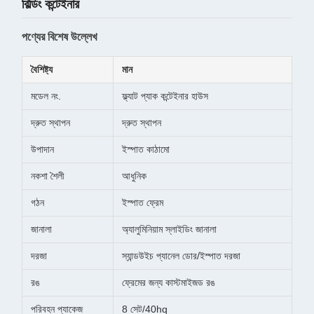
বিল্ডিং কন্টেইনার
পণ্যের বিশেষ উল্লেখ
বৈশিষ্ট্য
মান
মডেল নং.
ফ্ল্যাট প্যাক কন্টেইনার হাউস
দ্রুত স্থাপন
দ্রুত স্থাপন
উপাদান
ইস্পাত কাঠামো
নকশা শৈলী
আধুনিক
গঠন
ইস্পাত ফ্রেম
জানালা
অ্যালুমিনিয়াম স্লাইডিং জানালা
দরজা
স্যান্ডউইচ প্যানেল ডোর/ইস্পাত দরজা
রঙ
ফ্রেমের জন্য কাস্টমাইজড রঙ
পরিবহন প্যাকেজ
8 সেট/40hq