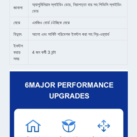
অ্যালুমিনিয়াম স্লাইডিং ডোর, নিরাপত্তা বার সহ পিভিসি স্লাইডিং
জানালা
ডোর
মেঝে
এমজিও বোর্ড /ঐচ্ছিক মেঝে
বিদ্যুৎ
আলো এবং সার্কিট পরিবেশক ইনস্টল করা সহ প্রি-ওয়্যার্ড
ইনস্টল
করার
4 জন কর্মী 3 ঘন্টা
সময়