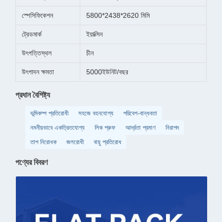
স্পেসিফিকেশন
5800*2438*2620 মিমি
ট্রেডমার্ক
ইয়াক্সিন
উৎপত্তিস্থল
চীন
উৎপাদন ক্ষমতা
5000ইউনিট/বছর
প্রধান বৈশিষ্ট্য
ভূমিকম্প প্রতিরোধী
সহজে বহনযোগ্য
পরিবেশ-বান্ধবতা
নমনীয়ভাবে একত্রিতযোগ্য
লিক প্রুফ
আর্দ্রতা প্রমাণ
নিরাপদ
তাপ নিরোধক
জলরোধী
বায়ু প্রতিরোধ
পণ্যের বিবরণ