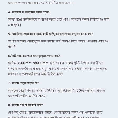
আমানত পাওয়ার পরে সাধারণত 7-15 দিন সময় লাগে।
4. আপনি কি রং কাস্টমাইজ করতে পারেন?
আমরা রঙের কাস্টমাইজেশন গ্রহণ করতে পেরে খুশি। আমাদের বাক্সের নিয়মিত রঙ সাদা
এবং ধূসর।
5. সারা বিশ্বের গ্রাহকদের দ্বারা কোনটি জনপ্রিয় এবং ভালোভাবে গ্রহণ করা হয়েছে?
আপনি আমাদের রেফারেন্সের জন্য কালার কার্ড নম্বরও দিতে পারেন। আপনার কোন রঙ
পছন্দ?
6. তৈরি করা যেতে পারে এমন বৃহত্তম আকার কত?
সর্বোচ্চ 3500mm *8000mm হতে পারে এবং 8m পৃষ্ঠটি উপরের এবং নীচের
বীমগুলিকে সমর্থন করার জন্য বায়ু-প্রতিরোধী কলাম দিয়ে সজ্জিত। আপনি কোন ধরনের
ফাংশন এবং প্রয়োজনীয়তার উপর ভিত্তি করে?
7. আপনার পেমেন্ট পদ্ধতি কি?
আমাদের পেমেন্ট পদ্ধতি সাধারণত টিটি (ওয়্যার ট্রান্সফার), 30% জমা এবং চালানের
আগে পরিশোধিত অবশিষ্ট 70%।
8. আপনার পণ্য কি জল লিক করে?
বেশ কিছু দেশীয় প্রস্তুতকারক রয়েছে, পেশাদারিত্বের অভাব এবং গুণমানের প্রতি
দায়িত্বজ্ঞানহীনতার কারণে, যা বাক্সে জল লিকের সমস্যা সৃষ্টি করে। এখন পর্যন্ত,