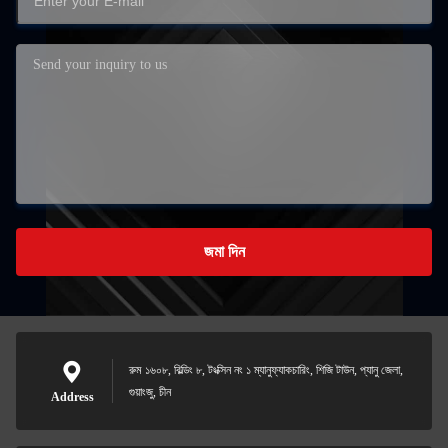
জমা দিন
রুম ১৬০৮, বিল্ডিং ৮, টংক্সিন নং ১ ম্যানুফ্যাকচারিং, শিজি টাউন, প্যানু জেলা,
গুয়াংজু, চীন
Address