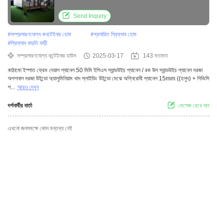
Send Inquiry
#
সম্প্রসারণযোগ্য কনটেইনার হোম
#
প্রসারিত প্রিফ্যাব হোম
#
প্রিফ্যাব বাড়তি বাড়ী
সম্প্রসারণযোগ্য কন্টেইনার হাউস
2025-03-17
143 মতামত
কাঠামো ইস্পাত ফ্রেম দেয়াল প্যানেল 50 মিমি ইপিএস স্যান্ডউইচ প্যানেল / রক উল স্যান্ডউইচ প্যানেল দরজা
অপশনাল দরজা উইন্ডো অ্যালুমিনিয়াম খাদ স্লাইডিং উইন্ডো মেঝে অগ্নিরোধী প্যানেল 15mm ((হলুদ) + পিভিসি
শ...
আরও দেখুন
দর্শনার্থীর বার্তা
মেসেজ রেখে যান
এখনো জনসমক্ষে কোন মন্তব্য নেই