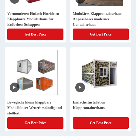
Vormontieren Einfach Einrichten
Moduläres Klappcontainerhaus
Klappbares Modularhaus für
Anpassbares modernes
Erdbeben-Schuppen
Containerhaus
Get Best Price
Get Best Price
Bewegliche kleine klappbare
Einfache Installation
Modulhäuser Wetterbeständig und
Klappcontainerhaus
stoßfest
Get Best Price
Get Best Price