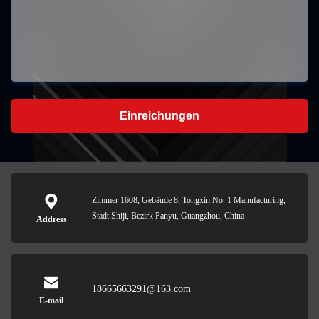
Einreichungen
Zimmer 1608, Gebäude 8, Tongxin No. 1 Manufacturing,
Stadt Shiji, Bezirk Panyu, Guangzhou, China
Address
18665663291@163.com
E-mail