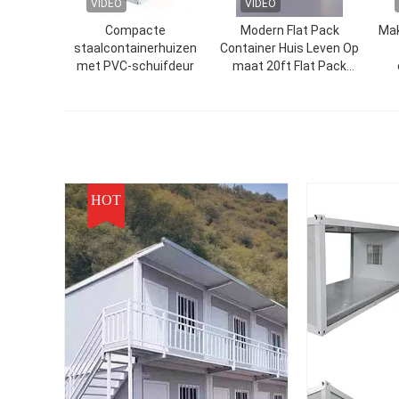
VIDEO
VIDEO
Compacte
Modern Flat Pack
Mak
staalcontainerhuizen
Container Huis Leven Op
met PVC-schuifdeur
maat 20ft Flat Pack
Container
mili
HOT