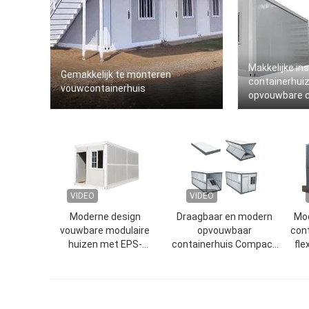
Makkelijke in
Gemakkelijk te monteren
containerhui
vouwcontainerhuis
opvouwbare c
VIDEO
VIDEO
Moderne design
Draagbaar en modern
Mod
vouwbare modulaire
opvouwbaar
con
huizen met EPS-
containerhuis Compact
fle
sandwichpaneel en PVC-
Draagbaar opvouwbaar
venster
containerhuis