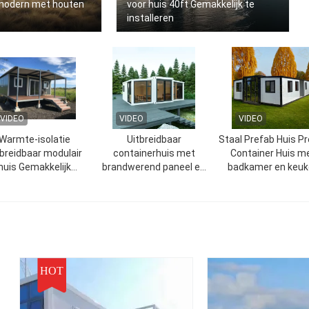
 modern met houten
voor huis 40ft Gemakkelijk te
installeren
VIDEO
VIDEO
VIDEO
Warmte-isolatie
Uitbreidbaar
Staal Prefab Huis P
tbreidbaar modulair
containerhuis met
Container Huis m
huis Gemakkelijk
brandwerend paneel en
badkamer en keuk
onderhoud en
optionele deuren voor
milieuvriendelijk
klantvereisten
HOT