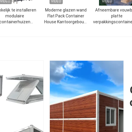
VIDEO
VIDEO
VIDEO
kelijk te installeren
Moderne glazen wand
Afneembare vouwb
modulaire
Flat Pack Container
platte
containerhuizen
House Kantoorgebouw
verpakkingscontaine
euvriendelijke prefab
Prefab Container House
Corrosiebestendige 
containerhuizen
buitengebruik