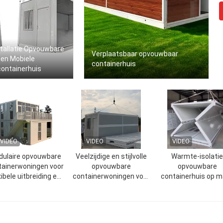
stallatie Opvouwbare
Verplaatsbaar opvouwbaar
zen Mobiele
containerhuis
ontainerhuis
VIDEO
VIDEO
VIDEO
ulaire opvouwbare
Veelzijdige en stijlvolle
Warmte-isolatie
tainerwoningen voor
opvouwbare
opvouwbare
xibele uitbreiding en
containerwoningen voor
containerhuis op 
reconfiguratie
verschillende
voor veelzijdige
omgevingen
toepassingen