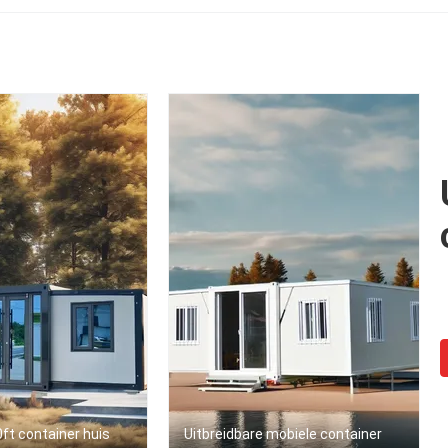
ft container huis
Uitbreidbare mobiele container