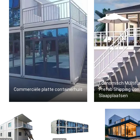
Economisch Multifu
Commerciële platte containerhuis
Prefab Shipping Con
Slaapplaatsen