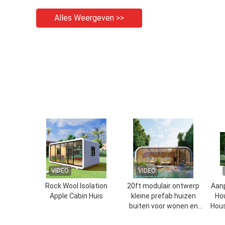
Alles Weergeven >>
VIDEO
VIDEO
Rock Wool Isolation
20ft modulair ontwerp
Aan
Apple Cabin Huis
kleine prefab huizen
Ho
buiten voor wonen en
Hous
werken