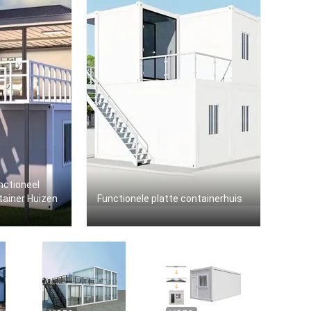
nctioneel
tainer Huizen
Functionele platte containerhuis