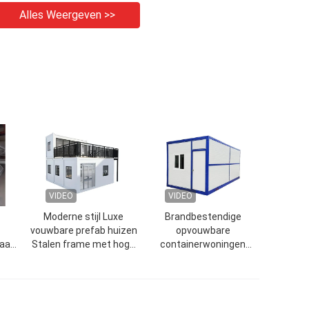
Alles Weergeven >>
VIDEO
VIDEO
Moderne stijl Luxe
Brandbestendige
vouwbare prefab huizen
opvouwbare
maat
Stalen frame met hoge
containerwoningen
beveiliging
Compact voor
bouwplaats