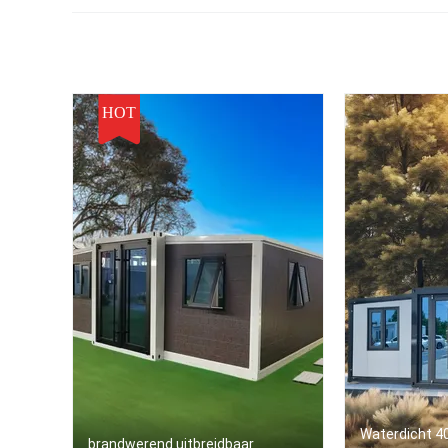
HOT
Waterdicht 40
brandwerend uitbreidbaar