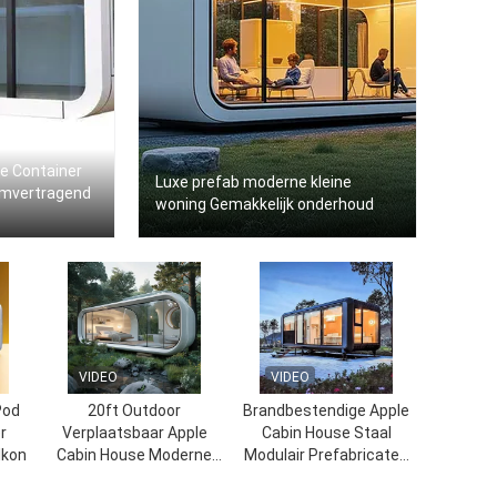
ne Container
Luxe prefab moderne kleine
amvertragend
woning Gemakkelijk onderhoud
VIDEO
VIDEO
Pod
20ft Outdoor
Brandbestendige Apple
r
Verplaatsbaar Apple
Cabin House Staal
lkon
Cabin House Moderne
Modulair Prefabricated
Tiny Cabin House
Mobile Home