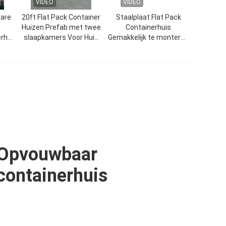
VIDEO
VIDEO
are
20ft Flat Pack Container
Staalplaat Flat Pack
Huizen Prefab met twee
Containerhuis
rhuis
slaapkamers Voor Huis
Gemakkelijk te monteren
voor
Villa Mall
Modulaire scheepvaart
Containerhuizen
Opvouwbaar
containerhuis