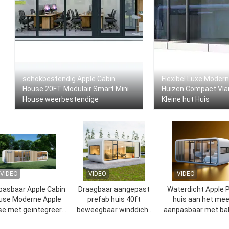
schokbestendig Apple Cabin
Flexibel Luxe Moder
House 20FT Modulair Smart Mini
Huizen Compact Vl
House weerbestendige
Kleine hut Huis
VIDEO
VIDEO
VIDEO
pasbaar Apple Cabin
Draagbaar aangepast
Waterdicht Apple 
use Moderne Apple
prefab huis 40ft
huis aan het mee
e met geïntegreerd
beweegbaar winddicht
aanpasbaar met ba
plafond
met stalen frame