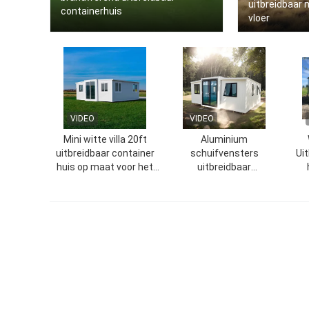
uitbreidbaar
containerhuis
vloer
VIDEO
VIDEO
Mini witte villa 20ft
Aluminium
uitbreidbaar container
schuifvensters
Ui
huis op maat voor het
uitbreidbaar
platteland
containerhuis met LED-
natuurlicht