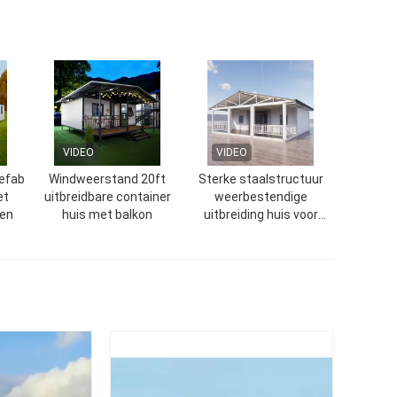
VIDEO
VIDEO
refab
Windweerstand 20ft
Sterke staalstructuur
et
uitbreidbare container
weerbestendige
en
huis met balkon
uitbreiding huis voor
accommodatie
woningen