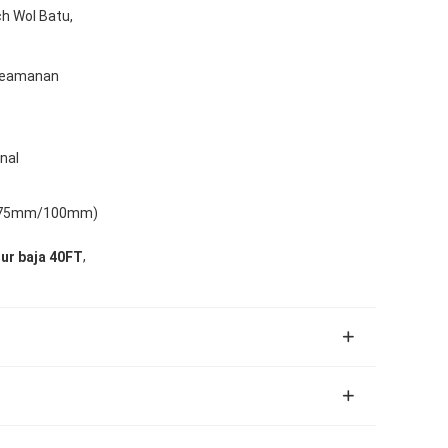
h Wol Batu,
 keamanan
nal
ga 75mm/100mm)
,
tur baja 40FT