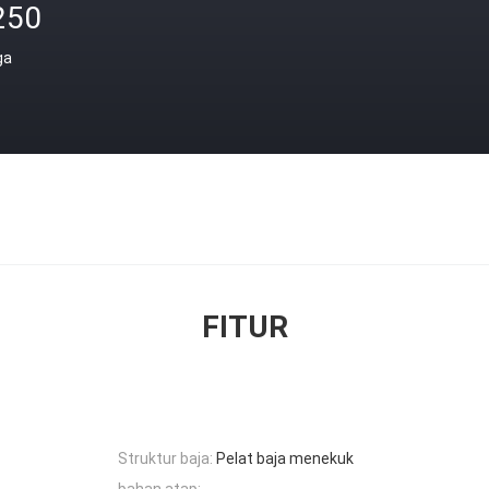
250
ga
FITUR
Struktur baja:
Pelat baja menekuk
bahan atap: