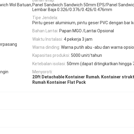
wich Wol Batuan,
Panel Sandwich Sandwich 50mm EPS/Panel Sandwic
Lembar Baja 0.326/0.376/0.426/0.476mm
Tipe Jendela:
Pintu geser aluminium, pintu geser PVC dengan bar
Bahan Lantai:
Papan MGO /Lantai Opsional
Waktu Instalasi:
4 pekerja 3 jam
terpasang
Warna dinding:
Warna putih abu -abu dan warna opsio
Kapasitas produksi:
5000 unit/tahun
Ketebalan isolasi:
50mm (dapat ditingkatkan hing
angin
Menyoroti:
,
20ft Detachable Kontainer Rumah
Kontainer struk
Rumah Kontainer Flat Pack