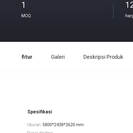
1
1
MOQ
har
fitur
Galeri
Deskripsi Produk
Spesifikasi
Ukuran:
5800*2438*2620 mm
Panel dinding: