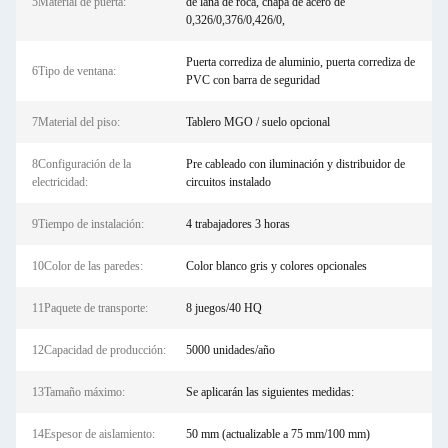
5Material de puerta:
de lana de roca, chapa de acero de
0,326/0,376/0,426/0,
Puerta corrediza de aluminio, puerta corrediza de
6Tipo de ventana:
PVC con barra de seguridad
7Material del piso:
Tablero MGO / suelo opcional
8Configuración de la
Pre cableado con iluminación y distribuidor de
electricidad:
circuitos instalado
9Tiempo de instalación:
4 trabajadores 3 horas
10Color de las paredes:
Color blanco gris y colores opcionales
11Paquete de transporte:
8 juegos/40 HQ
12Capacidad de producción:
5000 unidades/año
13Tamaño máximo:
Se aplicarán las siguientes medidas:
14Espesor de aislamiento:
50 mm (actualizable a 75 mm/100 mm)