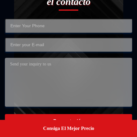
el contacto
Presentación
Consiga El Mejor Precio
Get A Quote