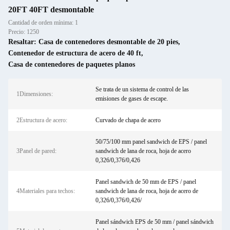
20FT 40FT desmontable
Cantidad de orden mínima: 1
Precio: 1250
Resaltar:
Casa de contenedores desmontable de 20 pies
,
Contenedor de estructura de acero de 40 ft
,
Casa de contenedores de paquetes planos
Se trata de un sistema de control de las
1Dimensiones:
emisiones de gases de escape.
2Estructura de acero:
Curvado de chapa de acero
50/75/100 mm panel sandwich de EPS / panel
3Panel de pared:
sandwich de lana de roca, hoja de acero
0,326/0,376/0,426
Panel sandwich de 50 mm de EPS / panel
4Materiales para techos:
sandwich de lana de roca, hoja de acero de
0,326/0,376/0,426/
Panel sándwich EPS de 50 mm / panel sándwich