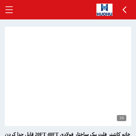
4
/6
خانه کانتینر فلت پیک ساختار فولادی 20FT 40FT قابل جدا کردن