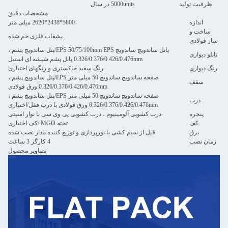
ظرفیت تولید
5000units در سال
مشخصات دقیق
اندازه
5800*2438*2620 میلی متر
ساخت و
بشقاب فلزی خم شده
ساز فولادی
پانل ساندویچ ساندویچ EPS 50/75/100mm EPS/پنل ساندویچ پشم ،
تابلو دیواری
0.326/0.376/0.426/0.476mm پانل پشم شیشه ای استیل
رنگ دیواری
رنگ سفید خاکستری و رنگهای اختیاری
صفحه ساندویچ ساندویچ 50 میلی متر EPS/پنل ساندویچ پشم ،
سقف
0.326/0.376/0.426/0.476mm ورق فولادی
صفحه ساندویچ ساندویچ 50 میلی متر EPS/پنل ساندویچ پشم ،
درب
0.326/0.376/0.426/0.476mm ورق فولادی با درب قفل/اختیاری
پنجره
درب کشویی آلومینیوم ، درب کشویی پی وی سی با نوار امنیتی
کف
تخته MGO /کف اختیاری
برق
قبل از سیم کشی با نورپردازی و توزیع کننده مدار نصب شده
زمان نصب
4 کارگر 3 ساعت
تصاویر محصول