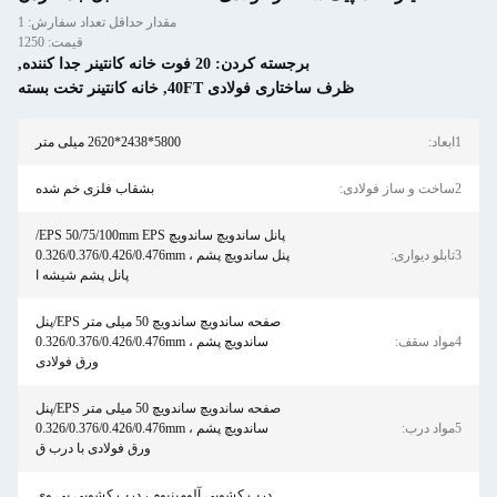
مقدار حداقل تعداد سفارش: 1
قیمت: 1250
برجسته کردن:
20 فوت خانه کانتینر جدا کننده
,
ظرف ساختاری فولادی 40FT
,
خانه کانتینر تخت بسته
1ابعاد:
5800*2438*2620 میلی متر
2ساخت و ساز فولادی:
بشقاب فلزی خم شده
پانل ساندویچ ساندویچ EPS 50/75/100mm EPS/
3تابلو دیواری:
پنل ساندویچ پشم ، 0.326/0.376/0.426/0.476mm
پانل پشم شیشه ا
صفحه ساندویچ ساندویچ 50 میلی متر EPS/پنل
4مواد سقف:
ساندویچ پشم ، 0.326/0.376/0.426/0.476mm
ورق فولادی
صفحه ساندویچ ساندویچ 50 میلی متر EPS/پنل
5مواد درب:
ساندویچ پشم ، 0.326/0.376/0.426/0.476mm
ورق فولادی با درب ق
درب کشویی آلومینیوم ، درب کشویی پی وی