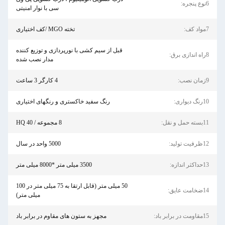
6نوع پنجره:
سی با نوار امنیتی
7مواد کف:
تخته MGO /کف اختیاری
قبل از سیم کشی با نورپردازی و توزیع کننده
8راه اندازی برق:
مدار نصب شده
9زمان نصب:
4 کارگر 3 ساعت
10رنگ دیواری:
رنگ سفید خاکستری و رنگهای اختیاری
11بسته حمل و نقل:
8 مجموعه / 40 HQ
12ظرفیت تولید:
5000 واحد در سال
13حداکثر اندازه:
3500 میلی متر *8000 میلی متر
50 میلی متر (قابل ارتقا به 75 میلی متر در 100
14ضخامت عایق:
میلی متر)
15مقاومت در برابر باد:
مجهز به ستون های مقاوم در برابر باد