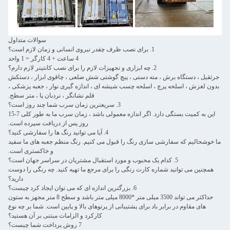
سوالات متداول
1. برای نصب ظرف چقدر نیروی انسانی و زمان لازم است؟
4 ساعت + 4 کارگر = 1 واحد
2. چه ابزاری و تجهیزات لازم را برای نصب کانتینر لازم دارم؟
جرثقیل ، دستگاه برش ، مته دستی ، پیچ گوشتی شش ضلعی ، چاقوی ابزار ، دستکش
بدون لغزش ، اسلحه پرچ ، اسلحه چسب شیشه ای ، اندازه گیری نوار ، جعبه پزشکی ،
قلم نشانگر ، نردبان پا ، متر سطح.
3. سریعترین زمان سرب شما چند روز است؟
این به کمیت بستگی دارد. اگر اندازه معمولی باشد ، زمان سرب ما به طور کلی 7-15
روز پس از دریافت سپرده است.
4. آیا می توانید رنگ ها را سفارشی کنید؟
ما خوشحالیم که سفارشی سازی رنگ را قبول می کنیم. رنگ منظم جعبه های ما سفید
و خاکستری است.
5. کدام یک محبوب و مورد استقبال مشتریان در سراسر جهان است؟
همچنین می توانید شماره کارت رنگی را برای مرجع ما تهیه کنید. چه رنگی را دوست
دارید؟
6. بزرگترین اندازه ای که می توان ایجاد کرد چیست؟
حداکثر می تواند 3500 میلی متر *8000 میلی متر باشد و سطح 8 متر مجهز به ستون
های مقاوم در برابر باد برای پشتیبانی از پرتوهای بالا و پایین است. شما بر چه نوع
کارکرد و الزامات مبتنی بر آن هستید؟
7 روش پرداخت شما چیست؟