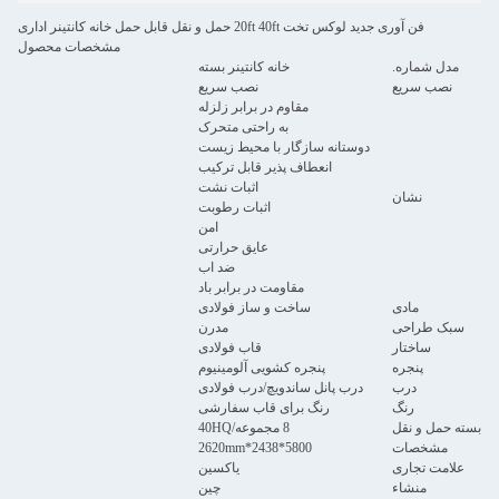
فن آوری جدید لوکس تخت 20ft 40ft حمل و نقل قابل حمل خانه کانتینر اداری
مشخصات محصول
مدل شماره.
خانه کانتینر بسته
نصب سریع
نصب سریع
مقاوم در برابر زلزله
به راحتی متحرک
دوستانه سازگار با محیط زیست
انعطاف پذیر قابل ترکیب
اثبات نشت
نشان
اثبات رطوبت
امن
عایق حرارتی
ضد اب
مقاومت در برابر باد
مادی
ساخت و ساز فولادی
سبک طراحی
مدرن
ساختار
قاب فولادی
پنجره
پنجره کشویی آلومینیوم
درب
درب پانل ساندویچ/درب فولادی
رنگ
رنگ برای قاب سفارشی
بسته حمل و نقل
8 مجموعه/40HQ
مشخصات
5800*2438*2620mm
علامت تجاری
یاکسین
منشاء
چین