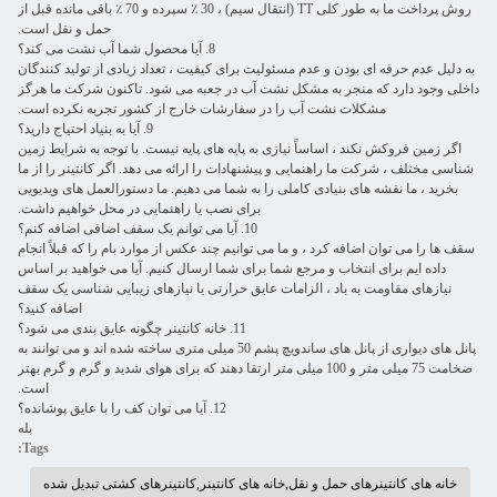
روش پرداخت ما به طور کلی TT (انتقال سیم) ، 30 ٪ سپرده و 70 ٪ باقی مانده قبل از
حمل و نقل است.
8. آیا محصول شما آب نشت می کند؟
به دلیل عدم حرفه ای بودن و عدم مسئولیت برای کیفیت ، تعداد زیادی از تولید کنندگان
داخلی وجود دارد که منجر به مشکل نشت آب در جعبه می شود. تاکنون شرکت ما هرگز
مشکلات نشت آب را در سفارشات خارج از کشور تجربه نکرده است.
9. آیا به بنیاد احتیاج دارید؟
اگر زمین فروکش نکند ، اساساً نیازی به پایه های پایه نیست. با توجه به شرایط زمین
شناسی مختلف ، شرکت ما راهنمایی و پیشنهادات را ارائه می دهد. اگر کانتینر را از ما
بخرید ، ما نقشه های بنیادی کاملی را به شما می دهیم. ما دستورالعمل های ویدیویی
برای نصب یا راهنمایی در محل خواهیم داشت.
10. آیا می توانم یک سقف اضافی اضافه کنم؟
سقف ها را می توان اضافه کرد ، و ما می توانیم چند عکس از موارد بام را که قبلاً انجام
داده ایم برای انتخاب و مرجع شما برای شما ارسال کنیم. آیا می خواهید بر اساس
نیازهای مقاومت به باد ، الزامات عایق حرارتی یا نیازهای زیبایی شناسی یک سقف
اضافه کنید؟
11. خانه کانتینر چگونه عایق بندی می شود؟
پانل های دیواری از پانل های ساندویچ پشم 50 میلی متری ساخته شده اند و می توانند به
ضخامت 75 میلی متر و 100 میلی متر ارتقا دهند که برای هوای شدید و گرم و گرم بهتر
است.
12. آیا می توان کف را با عایق پوشانده؟
بله
Tags:
خانه های کانتینرهای حمل و نقل,خانه های کانتینر,کانتینرهای کشتی تبدیل شده