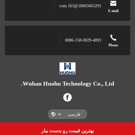
18665663291@163.com
E-mail
0086-158-0029-4893
Phone
Wuhan Huohu Technology Co., Ltd.
بهترین قیمت رو بدست بیار
Get a Quote
Wuhan Huohu Technology Co., Ltd.