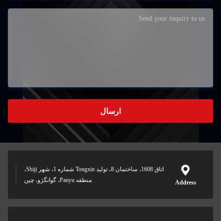
ارسال
اتاق 1608، ساختمان 8، توليد Tongxin شماره 1، شهر Shiji،
منطقه Panyu، گوانگژو، چين
Address