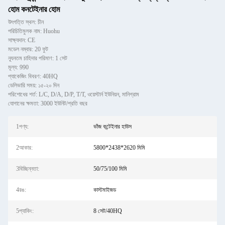
হোম কনটেইনার হোম
উৎপত্তি স্থল: চীন
পরিচিতিমুলক নাম: Huohu
সাক্ষ্যদান: CE
মডেল নম্বার: 20 ফুট
ন্যূনতম চাহিদার পরিমাণ: 1 সেট
মূল্য: 990
প্যাকেজিং বিবরণ: 40HQ
ডেলিভারি সময়: ১৫-২০ দিন
পরিশোধের শর্ত: L/C, D/A, D/P, T/T, ওয়েস্টার্ন ইউনিয়ন, মানিগ্রাম
যোগানের ক্ষমতা: 3000 ইউনিট/প্রতি বছর
1পণ্য:
ভাঁজ কন্টেইনার হাউস
2আকার:
5800*2438*2620 মিমি
3বিচ্ছিন্নতা:
50/75/100 মিমি
4রঙ:
কাস্টমাইজড
5প্যাকিং:
8 সেট/40HQ