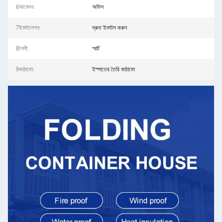
6আবেদন:
অফিস
7ইনস্টলেশন:
দ্রুত ইনস্টল করুন
8শৈলী:
স্মার্ট
9কাঠামো:
ইস্পাতের তৈরি কাঠামো