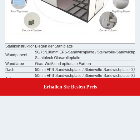
Stahlkonstruktion
Biegen der Stahlplatte
50/75/100mm EPS-Sandwichplatte / Steinwolle-Sandwichplat
Wandpaneel
Stahlblech Glaswolleplatte
Wandfarbe
Grau-Weiß und optionale Farben
Dach
50mm EPS-Sandwichplatte / Steinwolle-Sandwichplatte 0,32
50mm EPS-Sandwichplatte / Steinwolle-Sandwichplatte 0,326
Tür
Schloss / optionale Türen
Erhalten Sie Besten Preis
Fenster
Aluminium-Schiebefenster, PVC-Schiebefenster mit Sicherhei
Get A Quote
Boden
MGO-Platte / optionaler Boden
Elektrizität
Vorverdrahtet mit Beleuchtung und installiertem Stromverteiler