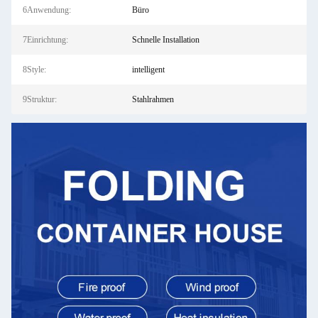
6Anwendung:
Büro
7Einrichtung:
Schnelle Installation
8Style:
intelligent
9Struktur:
Stahlrahmen