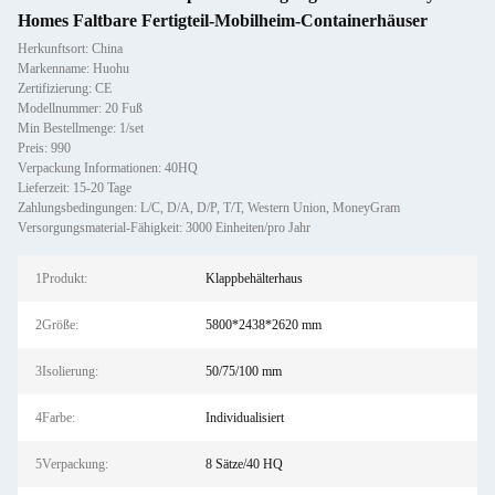
Homes Faltbare Fertigteil-Mobilheim-Containerhäuser
Herkunftsort: China
Markenname: Huohu
Zertifizierung: CE
Modellnummer: 20 Fuß
Min Bestellmenge: 1/set
Preis: 990
Verpackung Informationen: 40HQ
Lieferzeit: 15-20 Tage
Zahlungsbedingungen: L/C, D/A, D/P, T/T, Western Union, MoneyGram
Versorgungsmaterial-Fähigkeit: 3000 Einheiten/pro Jahr
1Produkt:
Klappbehälterhaus
2Größe:
5800*2438*2620 mm
3Isolierung:
50/75/100 mm
4Farbe:
Individualisiert
5Verpackung:
8 Sätze/40 HQ